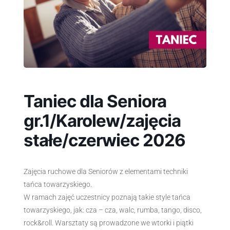
Taniec dla Seniora
gr.1/Karolew/zajęcia
stałe/czerwiec 2026
Zajęcia ruchowe dla Seniorów z elementami techniki
tańca towarzyskiego.
W ramach zajęć uczestnicy poznają takie style tańca
towarzyskiego, jak: cza – cza, walc, rumba, tango, disco,
rock&roll. Warsztaty są prowadzone we wtorki i piątki