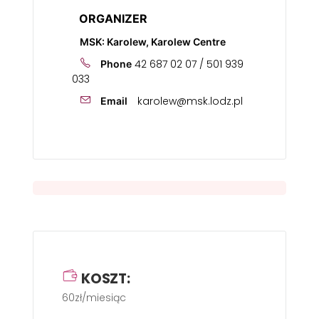
ORGANIZER
MSK: Karolew, Karolew Centre
42 687 02 07 / 501 939
Phone
033
karolew@msk.lodz.pl
Email
KOSZT:
60zł/miesiąc