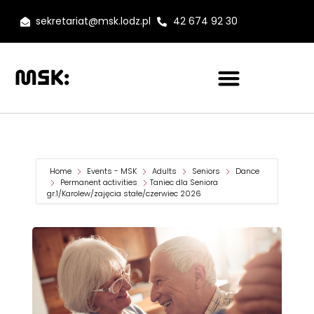
sekretariat@msk.lodz.pl
42 674 92 30
Home
Events - MSK
Adults
Seniors
Dance
Permanent activities
Taniec dla Seniora
gr.1/Karolew/zajęcia stałe/czerwiec 2026