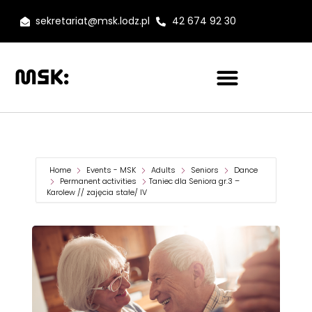
sekretariat@msk.lodz.pl
42 674 92 30
Home
Events - MSK
Adults
Seniors
Dance
Permanent activities
Taniec dla Seniora gr.3 –
Karolew // zajęcia stałe/ IV