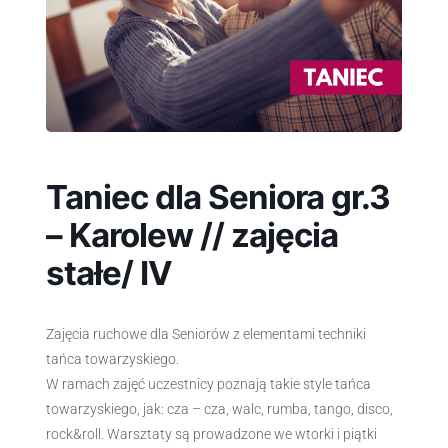
Taniec dla Seniora gr.3
– Karolew // zajęcia
stałe/ IV
Zajęcia ruchowe dla Seniorów z elementami techniki
tańca towarzyskiego.
W ramach zajęć uczestnicy poznają takie style tańca
towarzyskiego, jak: cza – cza, walc, rumba, tango, disco,
rock&roll. Warsztaty są prowadzone we wtorki i piątki