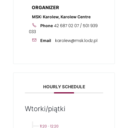
ORGANIZER
MSK: Karolew, Karolew Centre
42 687 02 07 / 501 939
Phone
033
karolew@msk.lodz.pl
Email
HOURLY SCHEDULE
Wtorki/piątki
11:20
-
12:20