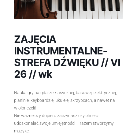
ZAJĘCIA
INSTRUMENTALNE-
STREFA DŹWIĘKU // VI
26 // wk
Nauka gry na gitarze klasycznej, basowej, elektrycznej,
pianinie, keyboardzie, ukulele, skrzypcach, a nawet na
wiolonczeli!
Nie ważne czy dopiero zaczynasz czy chcesz
udoskonalać swoje umiejętności – razem stworzymy
muzykę.