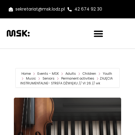
sekretariat@msk.lodz.pl
42 674 92 30
Home
Events - MSK
Adults
Children
Youth
Music
Seniors
Permanent activities
ZAJĘCIA
INSTRUMENTALNE- STREFA DŹWIĘKU // VI 26 // wk