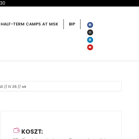
 30
HALF-TERM CAMPS AT MSK
BIP
 // IV 26 // wk
KOSZT: