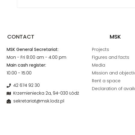
CONTACT
MSK
MSK General Secretariat:
Projects
Mon - Fri 8:00 am - 4:00 pm
Figures and facts
Main cash register:
Media
10:00 - 15:00
Mission and objecti
Rent a space
42 674 92 30
Declaration of availa
Krzemieniecka 2a, 94-030 Łódź
sekretariat@msk.lodz.pl