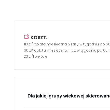
KOSZT:
110 zł/ opłata miesięczna, 2 razy w tygodniu po 6
60 zł/ opłata miesięczna, 1 raz w tygodniu po 60 
20 zł/1 wejście
Dla jakiej grupy wiekowej skierowan
Zajęcia skierowane są dla uczestników powyżej 1