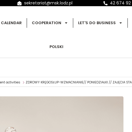
sekretariat@msk.lodz.pl
42 674 92
CALENDAR
COOPERATION
LET'S DO BUSINESS
POLSKI
nt activities
ZDROWY KRĘGOSŁUP-WZMACNIANIE// PONIEDZIAŁKI // ZAJĘCIA STAŁE