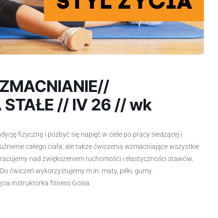
MACNIANIE//
STAŁE // IV 26 // wk
ję fizyczną i pozbyć się napięć w ciele po pracy siedzącej i
luźnienie całego ciała, ale także ćwiczenia wzmacniające wszystkie
pracujemy nad zwiększeniem ruchomości i elastyczności stawów,
 Do ćwiczeń wykorzystujemy m.in. maty, piłki, gumy.
ia instruktorka fitness Gosia.