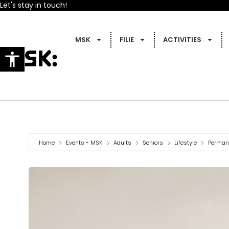
Let's stay in touch!
MSK
FILIE
ACTIVITIES
Home
Events - MSK
Adults
Seniors
Lifestyle
Permane