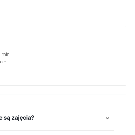
0 min
min
e są zajęcia?
8 r. ż.