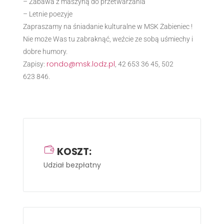
– Zabawa z maszyną do przetwarzania
– Letnie poezyje
Zapraszamy na śniadanie kulturalne w MSK Żabieniec !
Nie może Was tu zabraknąć, weźcie ze sobą uśmiechy i
dobre humory.
rondo@msk.lodz.pl
Zapisy:
, 42 653 36 45, 502
623 846.
KOSZT:
Udział bezpłatny