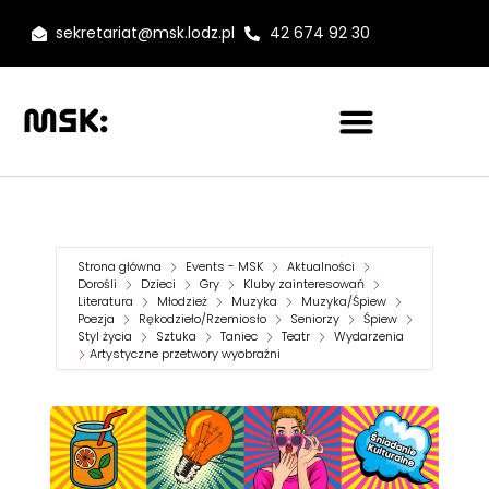
sekretariat@msk.lodz.pl
42 674 92 30
Strona główna
Events - MSK
Aktualności
Dorośli
Dzieci
Gry
Kluby zainteresowań
Literatura
Młodzież
Muzyka
Muzyka/Śpiew
Poezja
Rękodzieło/Rzemiosło
Seniorzy
Śpiew
Styl życia
Sztuka
Taniec
Teatr
Wydarzenia
Artystyczne przetwory wyobraźni