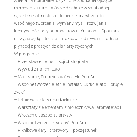
Śniadania Kulturalne to cykliczne spotkania łączące
rozmowę, kulturę i twórcze działanie w swobodnej,
sąsiedzkiej atmosferze. To będzie przestrzeń do
wspólnego tworzenia, wymiany myśli i rozwijania
kreatywności przy porannej kawie i śniadaniu. Spotkania
sprzyjać będą integracji, relaksowi i odkrywaniu radości
płynącej z prostych działań artystycznych.
W programie:
– Przedstawienie instrukcji obsługi lata
– Wywiad z Panem Lato
– Malowanie „Portretu lata” w stylu Pop-Art
– Wspólne tworzenie letniej instalacji „Drugie lato – drugie
życie”
– Letnie warsztaty rękodzielnicze
– Warsztaty z elementami ziołolecznictwa i aromaterapii
– Wręczenie paszportu artysty
– Wspólne tworzenie „ściany” Pop-Artu
– Piknikowe dary i przetwory – poczęstunek