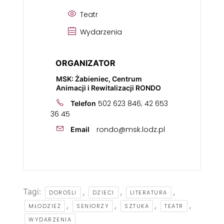
Teatr
Wydarzenia
ORGANIZATOR
MSK: Żabieniec, Centrum
Animacji i Rewitalizacji RONDO
502 623 846; 42 653
Telefon
36 45
rondo@msk.lodz.pl
Email
Tagi:
,
,
,
DOROŚLI
DZIECI
LITERATURA
,
,
,
,
MŁODZIEŻ
SENIORZY
SZTUKA
TEATR
WYDARZENIA