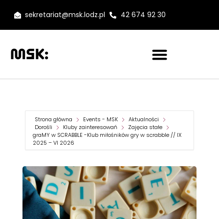
sekretariat@msk.lodz.pl
42 674 92 30
Strona główna
Events - MSK
Aktualności
Dorośli
Kluby zainteresowań
Zajęcia stałe
graMY w SCRABBLE -Klub miłośników gry w scrabble // IX
2025 – VI 2026