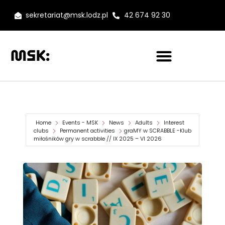
sekretariat@msk.lodz.pl
42 674 92 30
Home
Events - MSK
News
Adults
Interest
clubs
Permanent activities
graMY w SCRABBLE -Klub
miłośników gry w scrabble // IX 2025 – VI 2026