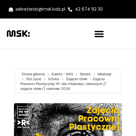
sekretariat@msk.lodz.pl
42 674 92 30
Strona główna
Events - MSK
Dorośli
Młodzież
Styl życia
Sztuka
Zajęcia stałe
Zajęcia
Pracowni Plastycznej >R< dla młodzieży i dorosłych //
zajęcia stałe // czerwiec 2026