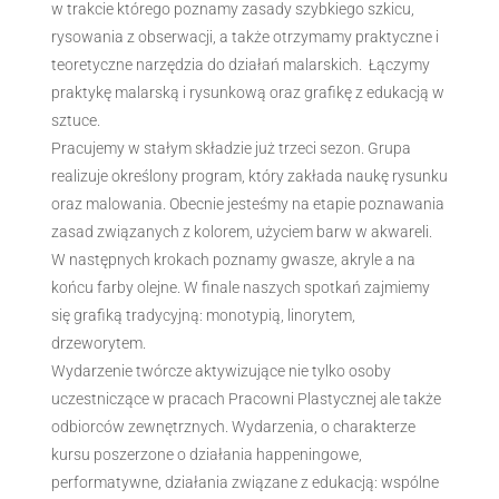
w trakcie którego poznamy zasady szybkiego szkicu,
rysowania z obserwacji, a także otrzymamy praktyczne i
teoretyczne narzędzia do działań malarskich. Łączymy
praktykę malarską i rysunkową oraz grafikę z edukacją w
sztuce.
Pracujemy w stałym składzie już trzeci sezon. Grupa
realizuje określony program, który zakłada naukę rysunku
oraz malowania. Obecnie jesteśmy na etapie poznawania
zasad związanych z kolorem, użyciem barw w akwareli.
W następnych krokach poznamy gwasze, akryle a na
końcu farby olejne. W finale naszych spotkań zajmiemy
się grafiką tradycyjną: monotypią, linorytem,
drzeworytem.
Wydarzenie twórcze aktywizujące nie tylko osoby
uczestniczące w pracach Pracowni Plastycznej ale także
odbiorców zewnętrznych. Wydarzenia, o charakterze
kursu poszerzone o działania happeningowe,
performatywne, działania związane z edukacją: wspólne