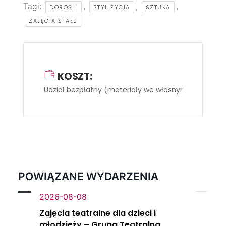
Tagi:
,
,
,
DOROŚLI
STYL ŻYCIA
SZTUKA
ZAJĘCIA STAŁE
KOSZT:
Udział bezpłatny
(materiały we własnym zakresie).
POWIĄZANE WYDARZENIA
2026-08-08
Zajęcia teatralne dla dzieci i
młodzieży – Grupa Teatralna