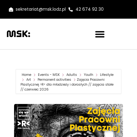
sekretariat@msk.lodz.pl
42 674 92 30
Home
Events - MSK
Adults
Youth
Lifestyle
Art
Permanent activities
Zajęcia Pracowni
Plastycznej >R< dla młodzieży i dorosłych // zajęcia stałe
// czerwiec 2026