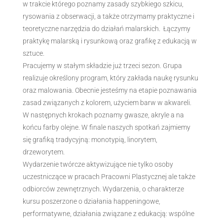
w trakcie którego poznamy zasady szybkiego szkicu,
rysowania z obserwacji, a także otrzymamy praktyczne i
teoretyczne narzędzia do działań malarskich. Łączymy
praktykę malarską i rysunkową oraz grafikę z edukacją w
sztuce.
Pracujemy w stałym składzie już trzeci sezon. Grupa
realizuje określony program, który zakłada naukę rysunku
oraz malowania. Obecnie jesteśmy na etapie poznawania
zasad związanych z kolorem, użyciem barw w akwareli.
W następnych krokach poznamy gwasze, akryle a na
końcu farby olejne. W finale naszych spotkań zajmiemy
się grafiką tradycyjną: monotypią, linorytem,
drzeworytem.
Wydarzenie twórcze aktywizujące nie tylko osoby
uczestniczące w pracach Pracowni Plastycznej ale także
odbiorców zewnętrznych. Wydarzenia, o charakterze
kursu poszerzone o działania happeningowe,
performatywne, działania związane z edukacją: wspólne