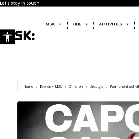
Let's stay in touch!
MSK
FILIE
ACTIVITIES
Home
Events - MSK
Children
Lifestyle
Permanent activi