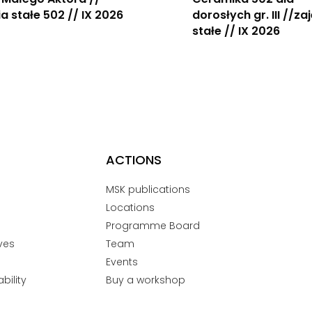
ia stałe 502 // IX 2026
dorosłych gr. III //za
stałe // IX 2026
ACTIONS
MSK publications
Locations
Programme Board
ves
Team
Events
bility
Buy a workshop