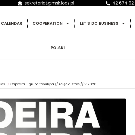
sekretariat@msk.lodz.pl
42 674 92
CALENDAR
COOPERATION
LET'S DO BUSINESS
POLSKI
ties
Capoeira – grupa familijna // zajęcia stałe // V 2026