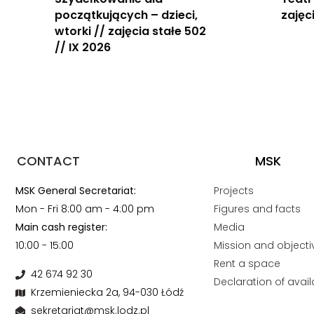
początkujących – dzieci,
zajęc
wtorki // zajęcia stałe 502
// IX 2026
CONTACT
MSK
MSK General Secretariat:
Projects
Mon - Fri 8:00 am - 4:00 pm
Figures and facts
Main cash register:
Media
10:00 - 15:00
Mission and objecti
Rent a space
42 674 92 30
Declaration of availa
Krzemieniecka 2a, 94-030 Łódź
sekretariat@msk.lodz.pl