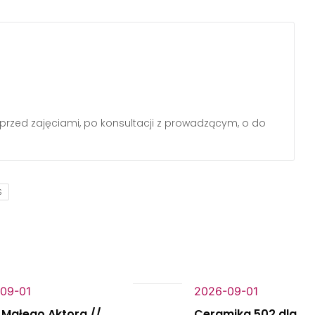
przed zajęciami, po konsultacji z prowadzącym, o dostępności
S
09-01
2026-09-01
 Małego Aktora //
Ceramika 502 dla