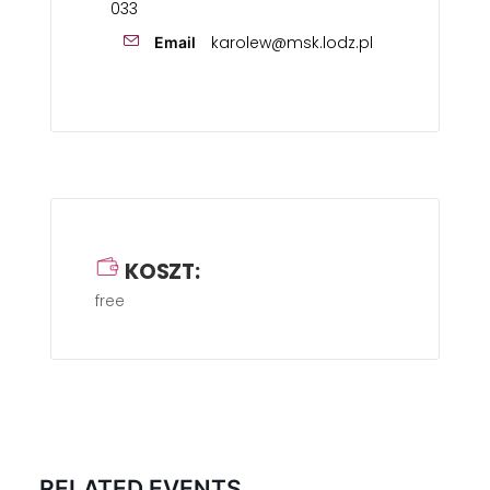
033
karolew@msk.lodz.pl
Email
KOSZT:
free
RELATED EVENTS