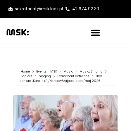
sekretariat@msk.lodz.pl
42 674 92 30
Home
Events - MSK
Music
Music/Singing
Seniors
Singing
Permanent activities
Chór
seniora „Karolinki” /Karolew/zajęcia stałe/maj 2026