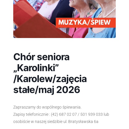
Chór seniora
„Karolinki”
/Karolew/zajęcia
stałe/maj 2026
Zapraszamy do wspólnego śpiewania.
Zapisy telefonicznie : (42) 687 02 07 / 501 939 033 lub
osobiście w naszej siedzibie ul. Bratysławska 6a