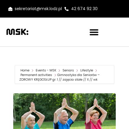
sekretariat@msk.lodz.pl
42 674 92 30
Home
Events - MSK
Seniors
Lifestyle
Permanent activities
Gimnastyka dla Seniorów –
ZDROWY KRĘGOSŁUP gr. 1 // zajęcia stałe // X // wk