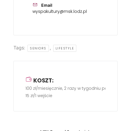
Email
wyspakultury@msk.lodz.pl
Tags:
,
SENIORS
LIFESTYLE
KOSZT:
100 zł/miesięcznie, 2 razy w tygodniu po 60 min.
15 zł/1 wejście