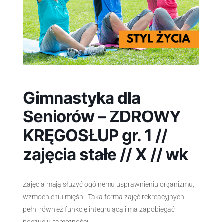
Gimnastyka dla
Seniorów – ZDROWY
KRĘGOSŁUP gr. 1 //
zajęcia stałe // X // wk
Zajęcia mają służyć ogólnemu usprawnieniu organizmu,
wzmocnieniu mięśni. Taka forma zajęć rekreacyjnych
pełni również funkcję integrującą i ma zapobiegać
poczuciu samotności.