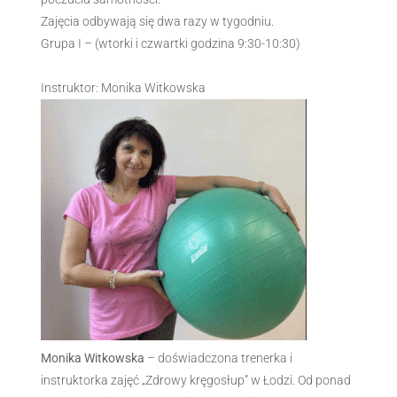
Zajęcia odbywają się dwa razy w tygodniu.
Grupa I – (wtorki i czwartki godzina 9:30-10:30)
Instruktor: Monika Witkowska
Monika Witkowska
– doświadczona trenerka i
instruktorka zajęć „Zdrowy kręgosłup” w Łodzi. Od ponad