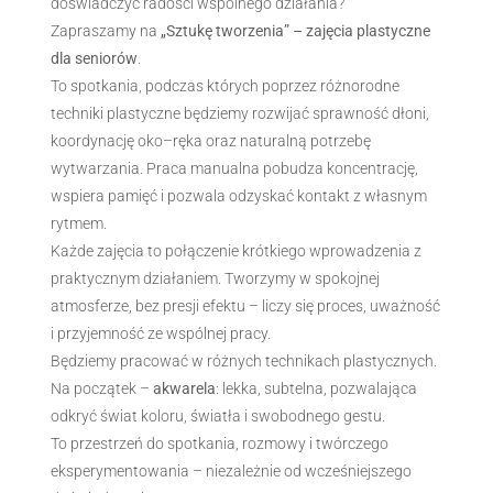
doświadczyć radości wspólnego działania?
Zapraszamy na
„Sztukę tworzenia” – zajęcia plastyczne
dla seniorów
.
To spotkania, podczas których poprzez różnorodne
techniki plastyczne będziemy rozwijać sprawność dłoni,
koordynację oko–ręka oraz naturalną potrzebę
wytwarzania. Praca manualna pobudza koncentrację,
wspiera pamięć i pozwala odzyskać kontakt z własnym
rytmem.
Każde zajęcia to połączenie krótkiego wprowadzenia z
praktycznym działaniem. Tworzymy w spokojnej
atmosferze, bez presji efektu – liczy się proces, uważność
i przyjemność ze wspólnej pracy.
Będziemy pracować w różnych technikach plastycznych.
Na początek –
akwarela
: lekka, subtelna, pozwalająca
odkryć świat koloru, światła i swobodnego gestu.
To przestrzeń do spotkania, rozmowy i twórczego
eksperymentowania – niezależnie od wcześniejszego