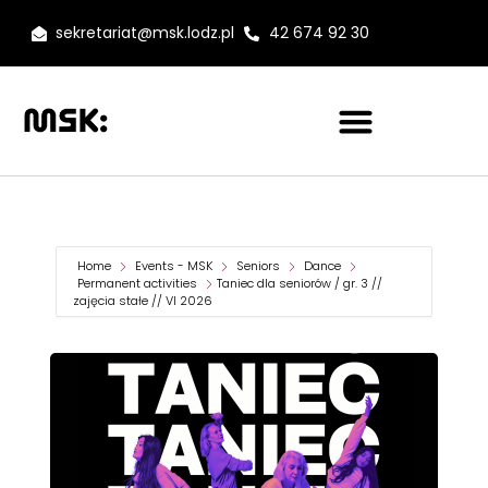
sekretariat@msk.lodz.pl
42 674 92 30
Home
Events - MSK
Seniors
Dance
Permanent activities
Taniec dla seniorów / gr. 3 //
zajęcia stałe // VI 2026