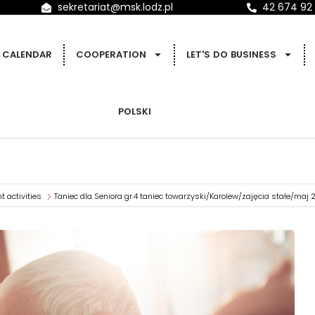
sekretariat@msk.lodz.pl
42 674 92
CALENDAR
COOPERATION
LET'S DO BUSINESS
POLSKI
 activities
Taniec dla Seniora gr.4 taniec towarzyski/Karolew/zajęcia stałe/maj