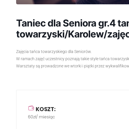
Taniec dla Seniora gr.4 ta
towarzyski/Karolew/zajęc
Zajęcia tańca towarzyskiego dla Seniorów.
W ramach zajęć uczestnicy poznają takie style tańca towarzyskie
Warsztaty są prowadzone we wtorki i piątki przez wykwalifiko
KOSZT:
60zł/ miesiąc