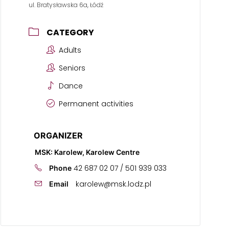
ul. Bratysławska 6a, Łódź
CATEGORY
Adults
Seniors
Dance
Permanent activities
ORGANIZER
MSK: Karolew, Karolew Centre
42 687 02 07 / 501 939 033
Phone
karolew@msk.lodz.pl
Email