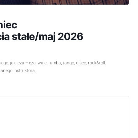
niec
ia stałe/maj 2026
go, jak: cza – cza, walc, rumba, tango, disco, rock&roll.
wanego instruktora.