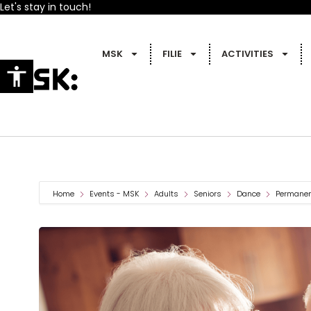
Let's stay in touch!
MSK
FILIE
ACTIVITIES
Home
Events - MSK
Adults
Seniors
Dance
Permanent