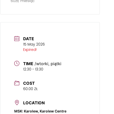
60zł/ miesiąc
DATE
15 May 2026
Expired!
TIME
/wtorki, piątki
12:30 - 13:30
COST
60.00 ZŁ
LOCATION
MSK: Karolew, Karolew Centre