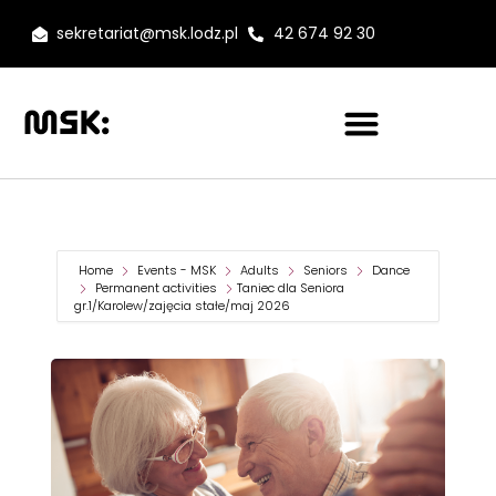
sekretariat@msk.lodz.pl
42 674 92 30
Home
Events - MSK
Adults
Seniors
Dance
Permanent activities
Taniec dla Seniora
gr.1/Karolew/zajęcia stałe/maj 2026