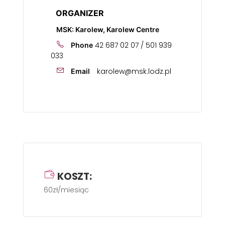
ORGANIZER
MSK: Karolew, Karolew Centre
42 687 02 07 / 501 939
Phone
033
karolew@msk.lodz.pl
Email
KOSZT:
60zł/miesiąc