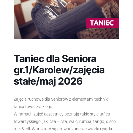
Taniec dla Seniora
gr.1/Karolew/zajęcia
stałe/maj 2026
Zajęcia ruchowe dla Seniorów z elementami techniki
tańca towarzyskiego.
W ramach zajęć uczestnicy poznają takie style tańca
towarzyskiego, jak: cza – cza, walc, rumba, tango, disco,
rock&roll. Warsztaty są prowadzone we wtorki i piątki