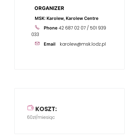
ORGANIZER
MSK: Karolew, Karolew Centre
42 687 02 07 / 501 939
Phone
033
karolew@msk.lodz.pl
Email
KOSZT:
60zł/miesiąc