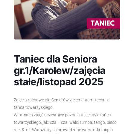
Taniec dla Seniora
gr.1/Karolew/zajęcia
stałe/listopad 2025
Zajęcia ruchowe dla Seniorów z elementami techniki
tańca towarzyskiego.
W ramach zajęć uczestnicy poznają takie style tańca
towarzyskiego, jak: cza – cza, walc, rumba, tango, disco,
rock&roll. Warsztaty są prowadzone we wtorki i piątki