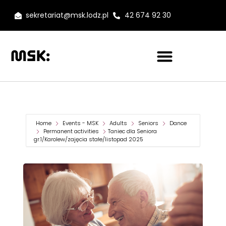
sekretariat@msk.lodz.pl
42 674 92 30
Home
Events - MSK
Adults
Seniors
Dance
Permanent activities
Taniec dla Seniora
gr.1/Karolew/zajęcia stałe/listopad 2025