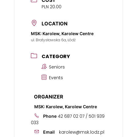
COST
PLN 20.00
LOCATION
MSK: Karolew, Karolew Centre
ul. Bratysławska 6a, Łódź
CATEGORY
Seniors
Events
ORGANIZER
MSK: Karolew, Karolew Centre
42 687 02 07 / 501 939
Phone
033
karolew@msk.lodz.pl
Email