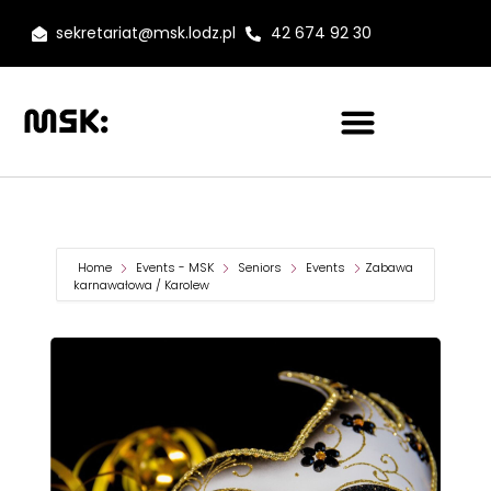
sekretariat@msk.lodz.pl
42 674 92 30
Home
Events - MSK
Seniors
Events
Zabawa
karnawałowa / Karolew