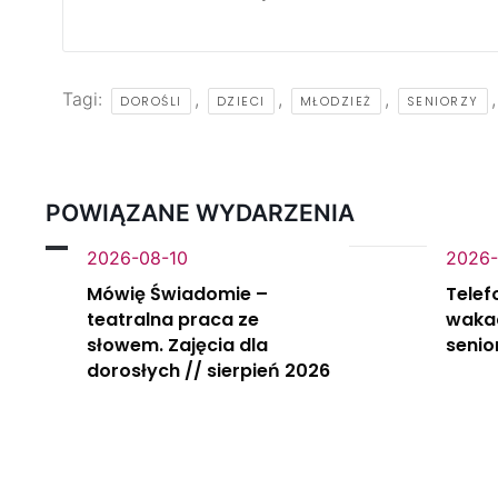
Tagi:
,
,
,
DOROŚLI
DZIECI
MŁODZIEŻ
SENIORZY
POWIĄZANE WYDARZENIA
2026-08-10
2026-
Mówię Świadomie –
Telef
teatralna praca ze
wakac
słowem. Zajęcia dla
senio
dorosłych // sierpień 2026