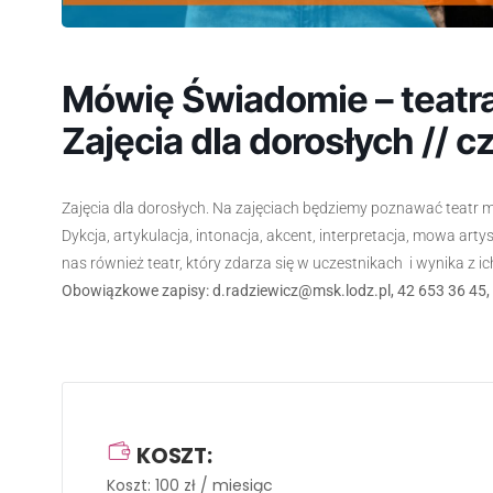
Mówię Świadomie – teatra
Zajęcia dla dorosłych // 
Zajęcia dla dorosłych. Na zajęciach będziemy poznawać teatr ma
Dykcja, artykulacja, intonacja, akcent, interpretacja, mowa arty
nas również teatr, który zdarza się w uczestnikach i wynika z i
Obowiązkowe zapisy: d.radziewicz@msk.lodz.pl, 42 653 36 45,
KOSZT:
Koszt: 100 zł / miesiąc