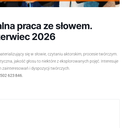
lna praca ze słowem.
czerwiec 2026
terializujący się w słowie, czytaniu aktorskim, procesie twórczym.
styczna, jakość głosu to niektóre z eksplorowanych pojęć. Interesuje
ch zainteresowań i dyspozycji twórczych.
 502 623 846.