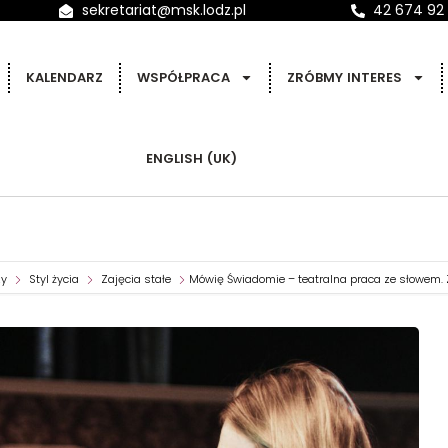
sekretariat@msk.lodz.pl
42 674 92
KALENDARZ
WSPÓŁPRACA
ZRÓBMY INTERES
ENGLISH (UK)
zy
Styl życia
Zajęcia stałe
Mówię Świadomie – teatralna praca ze słowem. Z