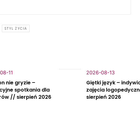
,
STYL ŻYCIA
08-11
2026-08-13
on nie gryzie –
Giętki język – indywi
yjne spotkania dla
zajęcia logopedyczn
rów // sierpień 2026
sierpień 2026