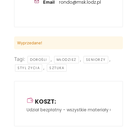
rondo@msk.lodz.pl
Email
Wyprzedane!
Tagi:
,
,
,
DOROŚLI
MŁODZIEŻ
SENIORZY
,
STYL ŻYCIA
SZTUKA
KOSZT:
Udział bezpłatny - wszystkie materiały uczestnicy 