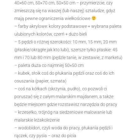
40×60 cm, 50×70 cm, 50×50 cm – przymierzcie, czy
zmieszczą się na waszej (lub naszej) sztaludze, gdyż
mają pewne ograniczenia wielkościowe
– farby akrylowe: kolory podstawowe + wybrana paleta
ulubionych kolorów, czerń + dużo bieli
– 5 pędzli o różnej szerokości: 10 mm, 15 mm, 20 mm
(płaskie/okrągłe jak kto lubi), szersze tylko płaskie: 45
mm i 70 lub 80 mm (pędzle tanie, w zestawie, z marketu)
– paleta duża co najmniej 50×50 cm
– kubek, słoik coś do płukania pędzli oraz coś do ich
osuszania (papier, szmata)
– coś na kółkach (skrzynia, pudło), co pozwoli ci
poruszać się z całym malarskim majdanem, a także
będzie miejscem gdzie rozstawisz narzędzia do pracy
– krzesełko, trójnóg na siedzeniowe malowanie lub
malarskie leżakoleżenie
– wodobidon, czyli woda do pracy, płukania pędzli i
rączek, czy pysia – oraz do picia