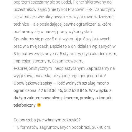
poprzemieszczamy się po Łodzi. Plener skierowany do
uczestników zajęć (i nie tylko) Pracowni >R<. Zanurzymy
się w malarstwie akrylowym – w wyjątkowo wdzięcznej
technice – ale posiadającej pewne ograniczenia, które
postaramy się w naszej pracy wykorzystać.
Spotykamy się przez
5 dni, wykonując 5 wyjątkowych
prac w 5 miejscach. Będzie to 5 dni działań wpisanych w
5 tematów związanych z 5 stylami: w stylu akademickim,
impresjonistycznym, Cezanne’owskim,
ekspresjonistycznym i neoplastycznym. Zapraszamy na
wyjątkową malarską przygodę tego gorącego lata!
Obowiązkowe zapisy – ilość wolnych sztalug mocno
ograniczona: 42 653 36 45, 502 623 846. W związku z
dużym zainteresowaniem plenerem, prosimy o kontakt
telefoniczny
Co potrzeba (we własnym zakresie)?
– 5 formatów zagruntowanych podobrazi: 30×40 cm,