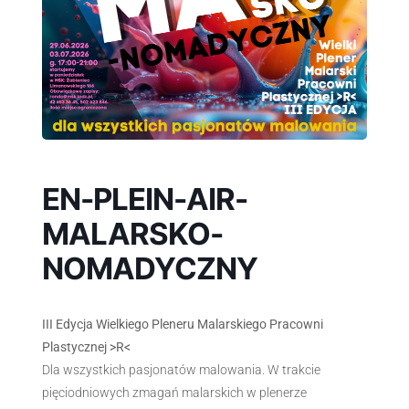
EN-PLEIN-AIR-
MALARSKO-
NOMADYCZNY
III Edycja Wielkiego Pleneru Malarskiego Pracowni
Plastycznej >R<
Dla wszystkich pasjonatów malowania. W trakcie
pięciodniowych zmagań malarskich w plenerze