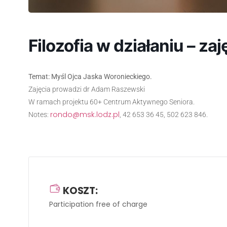
Filozofia w działaniu – zaję
Temat: Myśl Ojca Jaska Woronieckiego.
Zajęcia prowadzi dr Adam Raszewski
W ramach projektu 60+ Centrum Aktywnego Seniora.
rondo@msk.lodz.pl
Notes:
, 42 653 36 45, 502 623 846.
KOSZT:
Participation free of charge