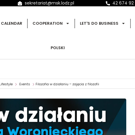
sekretariat@msk.lodz.pl
42 674 92
CALENDAR
COOPERATION
LET'S DO BUSINESS
POLSKI
Lifestyle
Events
Filozofia w działaniu – zajęcia z filozofii