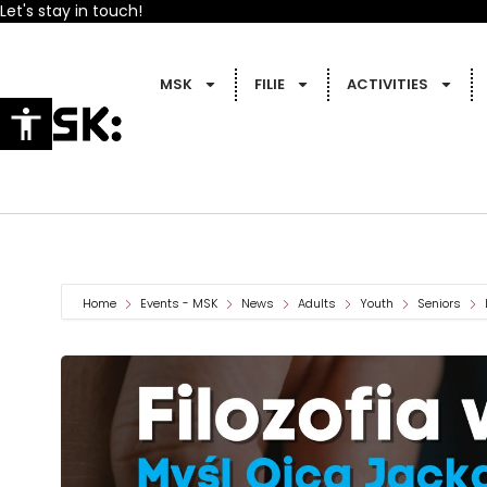
Let's stay in touch!
MSK
FILIE
ACTIVITIES
Home
Events - MSK
News
Adults
Youth
Seniors