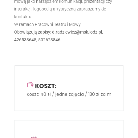
mową jako narzędziem komunikacji, prezentacji czy
interakcji, logopedią artystyczną zapraszamy do
kontaktu.
W ramach Pracowni Teatru i Mowy.
Obowiązują zapisy: d.radziewicz@msk.lodz.pl,
426533645, 502623846.
KOSZT:
Koszt: 40 zł / jedne zajęcia / 130 zł za miesiąc