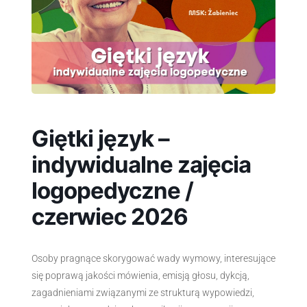
Giętki język –
indywidualne zajęcia
logopedyczne /
czerwiec 2026
Osoby pragnące skorygować wady wymowy, interesujące
się poprawą jakości mówienia, emisją głosu, dykcją,
zagadnieniami związanymi ze strukturą wypowiedzi,