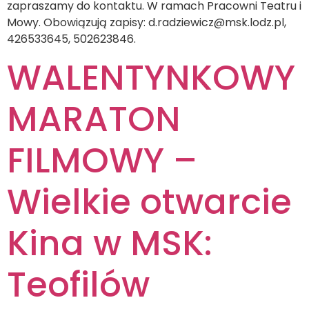
zapraszamy do kontaktu. W ramach Pracowni Teatru i
Mowy. Obowiązują zapisy: d.radziewicz@msk.lodz.pl,
426533645, 502623846.
WALENTYNKOWY
MARATON
FILMOWY –
Wielkie otwarcie
Kina w MSK:
Teofilów