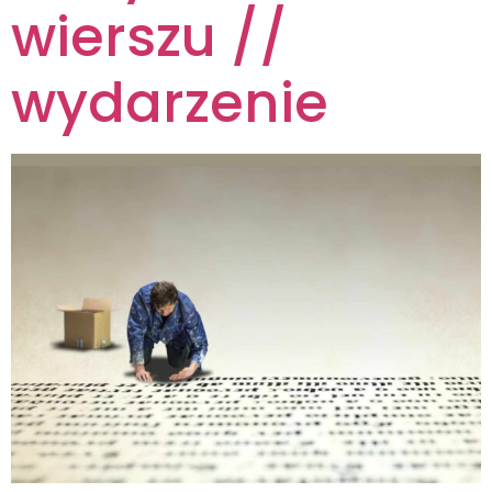
wierszu //
wydarzenie