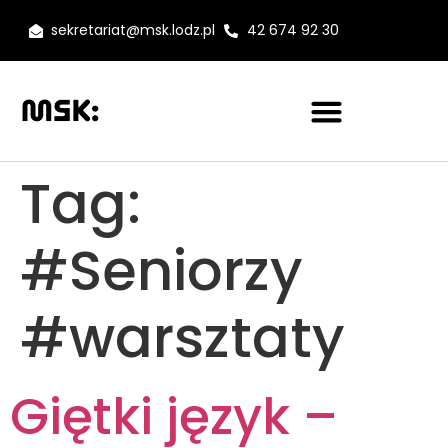
sekretariat@msk.lodz.pl
42 674 92 30
Tag:
#Seniorzy
#warsztaty
Giętki język –