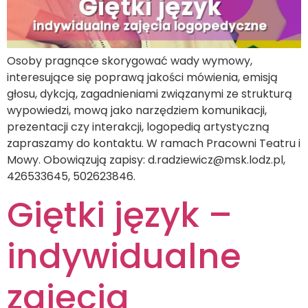
Osoby pragnące skorygować wady wymowy,
interesujące się poprawą jakości mówienia, emisją
głosu, dykcją, zagadnieniami związanymi ze strukturą
wypowiedzi, mową jako narzędziem komunikacji,
prezentacji czy interakcji, logopedią artystyczną
zapraszamy do kontaktu. W ramach Pracowni Teatru i
Mowy. Obowiązują zapisy: d.radziewicz@msk.lodz.pl,
426533645, 502623846.
Giętki język –
indywidualne
zajęcia