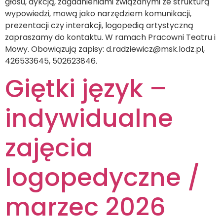
głosu, dykcją, zagadnieniami związanymi ze strukturą
wypowiedzi, mową jako narzędziem komunikacji,
prezentacji czy interakcji, logopedią artystyczną
zapraszamy do kontaktu. W ramach Pracowni Teatru i
Mowy. Obowiązują zapisy: d.radziewicz@msk.lodz.pl,
426533645, 502623846.
Giętki język –
indywidualne
zajęcia
logopedyczne /
marzec 2026