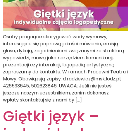
Osoby pragnące skorygować wady wymowy,
interesujące się poprawą jakości mówienia, emisją
głosu, dykcją, zagadnieniami związanymi ze strukturą
wypowiedzi, mową jako narzędziem komunikacji,
prezentacji czy interakcji, logopedią artystyczną
zapraszamy do kontaktu. W ramach Pracowni Teatru i
Mowy. Obowiązują zapisy: d.radziewicz@msk.lodz.pl,
426533645, 502623846. UWAGA: Jeśli nie jesteś
jeszcze naszym uczestnikiem, zanim dokonasz
wpłaty skontaktuj się z nami by […]
Giętki język –