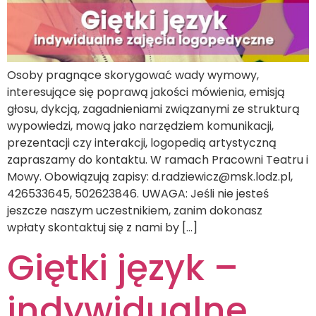
Osoby pragnące skorygować wady wymowy,
interesujące się poprawą jakości mówienia, emisją
głosu, dykcją, zagadnieniami związanymi ze strukturą
wypowiedzi, mową jako narzędziem komunikacji,
prezentacji czy interakcji, logopedią artystyczną
zapraszamy do kontaktu. W ramach Pracowni Teatru i
Mowy. Obowiązują zapisy: d.radziewicz@msk.lodz.pl,
426533645, 502623846. UWAGA: Jeśli nie jesteś
jeszcze naszym uczestnikiem, zanim dokonasz
wpłaty skontaktuj się z nami by […]
Giętki język –
indywidualne