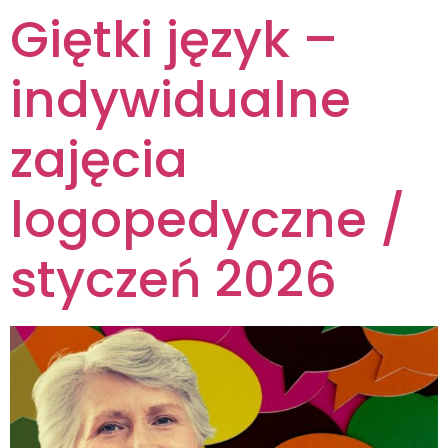
Giętki język –
indywidualne
zajęcia
logopedyczne /
styczeń 2026