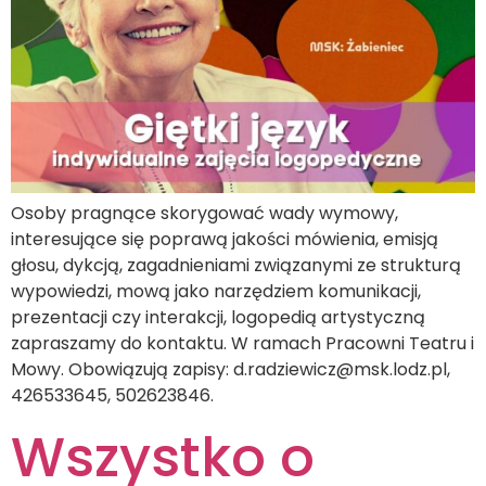
Osoby pragnące skorygować wady wymowy,
interesujące się poprawą jakości mówienia, emisją
głosu, dykcją, zagadnieniami związanymi ze strukturą
wypowiedzi, mową jako narzędziem komunikacji,
prezentacji czy interakcji, logopedią artystyczną
zapraszamy do kontaktu. W ramach Pracowni Teatru i
Mowy. Obowiązują zapisy: d.radziewicz@msk.lodz.pl,
426533645, 502623846.
Wszystko o