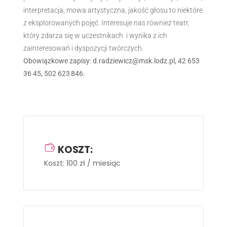
interpretacja, mowa artystyczna, jakość głosu to niektóre
z eksplorowanych pojęć. Interesuje nas również teatr,
który zdarza się w uczestnikach i wynika z ich
zainteresowań i dyspozycji twórczych.
Obowiązkowe zapisy: d.radziewicz@msk.lodz.pl, 42 653
36 45, 502 623 846.
KOSZT:
Koszt: 100 zł / miesiąc