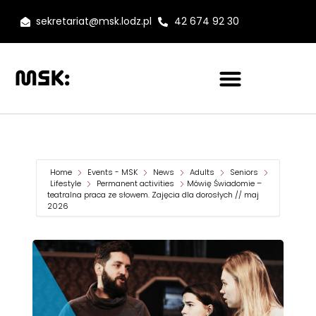
sekretariat@msk.lodz.pl
42 674 92 30
Home
Events - MSK
News
Adults
Seniors
Lifestyle
Permanent activities
Mówię Świadomie –
teatralna praca ze słowem. Zajęcia dla dorosłych // maj
2026