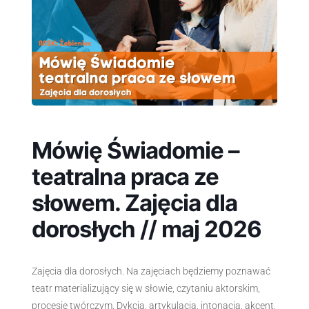
Mówię Świadomie –
teatralna praca ze
słowem. Zajęcia dla
dorosłych // maj 2026
Zajęcia dla dorosłych. Na zajęciach będziemy poznawać
teatr materializujący się w słowie, czytaniu aktorskim,
procesie twórczym. Dykcja, artykulacja, intonacja, akcent,