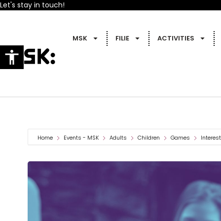
Let's stay in touch!
MSK
FILIE
ACTIVITIES
Home
Events - MSK
Adults
Children
Games
Interes