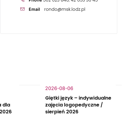
502 623 846; 42 653 36 45
rondo@msk.lodz.pl
Email
2026-08-06
Giętki język – indywidualne
 dla
zajęcia logopedyczne /
 2026
sierpień 2026