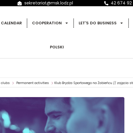
sekretariat@msk.lodz.pl
42 674 92
CALENDAR
COOPERATION
LET'S DO BUSINESS
POLSKI
t clubs
Permanent activities
Klub Brydża Sportowego na Żabieńcu // zajęcia st