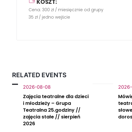
KOSZT:
Cena: 300 zł / miesięcznie od grupy
35 zł / jedno wejście
RELATED EVENTS
2026-08-08
2026-
Zajęcia teatralne dla dzieci
Mówi
i młodzieży – Grupa
teatr
Teatralna 25.godziny //
słowe
zajęcia stałe // sierpień
doros
2026