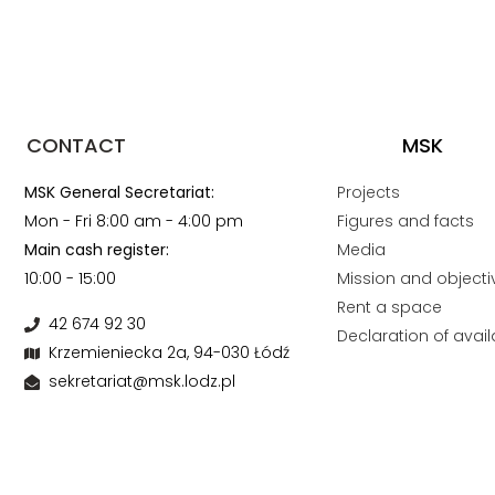
CONTACT
MSK
MSK General Secretariat:
Projects
Mon - Fri 8:00 am - 4:00 pm
Figures and facts
Main cash register:
Media
10:00 - 15:00
Mission and objecti
Rent a space
42 674 92 30
Declaration of availa
Krzemieniecka 2a, 94-030 Łódź
sekretariat@msk.lodz.pl