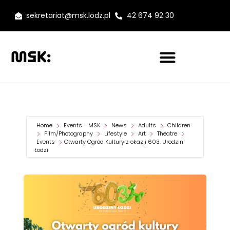
sekretariat@msk.lodz.pl
42 674 92 30
Home
Events - MSK
News
Adults
Children
Film/Photography
Lifestyle
Art
Theatre
Events
Otwarty Ogród Kultury z okazji 603. Urodzin
Łodzi