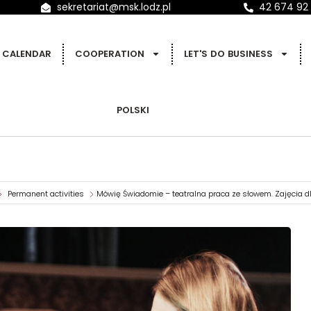
sekretariat@msk.lodz.pl
42 674 92
CALENDAR
COOPERATION
LET'S DO BUSINESS
POLSKI
Permanent activities
Mówię Świadomie – teatralna praca ze słowem. Zajęcia d