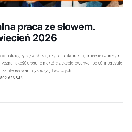
lna praca ze słowem.
kwiecień 2026
terializujący się w słowie, czytaniu aktorskim, procesie twórczym.
styczna, jakość głosu to niektóre z eksplorowanych pojęć. Interesuje
ch zainteresowań i dyspozycji twórczych.
 502 623 846.