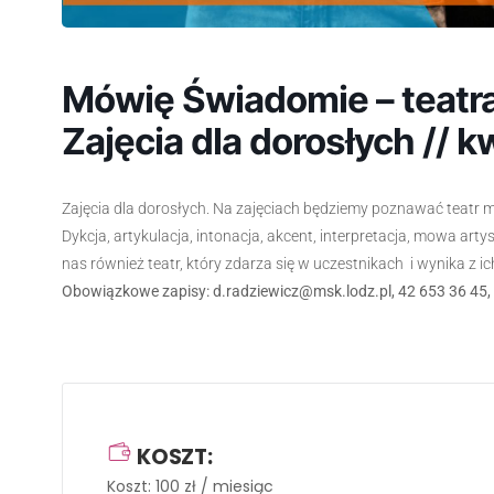
Mówię Świadomie – teatra
Zajęcia dla dorosłych // 
Zajęcia dla dorosłych. Na zajęciach będziemy poznawać teatr ma
Dykcja, artykulacja, intonacja, akcent, interpretacja, mowa arty
nas również teatr, który zdarza się w uczestnikach i wynika z i
Obowiązkowe zapisy: d.radziewicz@msk.lodz.pl, 42 653 36 45,
KOSZT:
Koszt: 100 zł / miesiąc