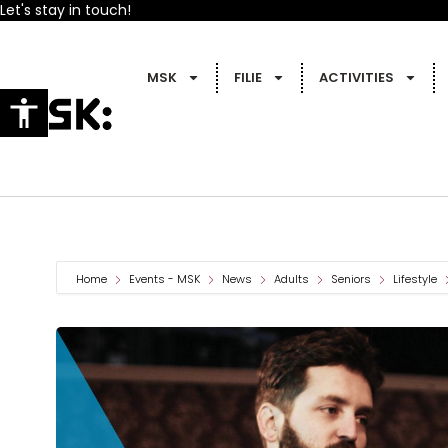
Let's stay in touch!
MSK
FILIE
ACTIVITIES
Home
Events - MSK
News
Adults
Seniors
Lifestyle