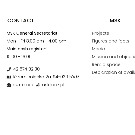
CONTACT
MSK
MSK General Secretariat:
Projects
Mon - Fri 8:00 am - 4:00 pm
Figures and facts
Main cash register:
Media
10:00 - 15:00
Mission and objecti
Rent a space
42 674 92 30
Declaration of availa
Krzemieniecka 2a, 94-030 Łódź
sekretariat@msk.lodz.pl