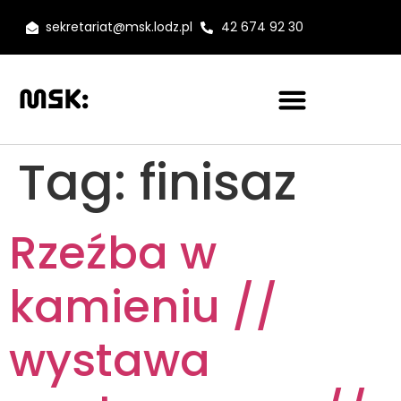
sekretariat@msk.lodz.pl
42 674 92 30
Tag:
finisaz
Rzeźba w
kamieniu //
wystawa