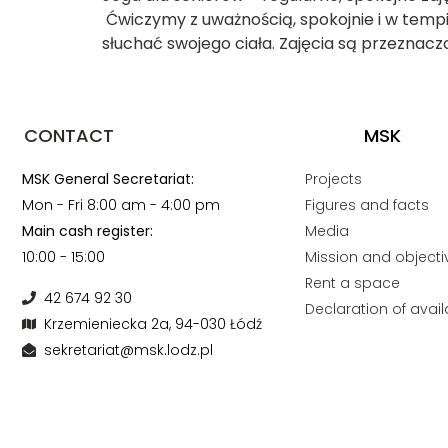
Ćwiczymy z uważnością, spokojnie i w tempie
słuchać swojego ciała. Zajęcia są przeznac
CONTACT
MSK
MSK General Secretariat:
Projects
Mon - Fri 8:00 am - 4:00 pm
Figures and facts
Main cash register:
Media
10:00 - 15:00
Mission and objecti
Rent a space
42 674 92 30
Declaration of availa
Krzemieniecka 2a, 94-030 Łódź
sekretariat@msk.lodz.pl