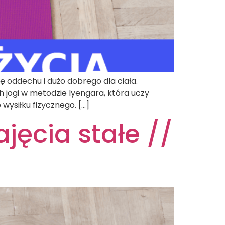
ę oddechu i dużo dobrego dla ciała.
h jogi w metodzie Iyengara, która uczy
ysiłku fizycznego. […]
jęcia stałe //