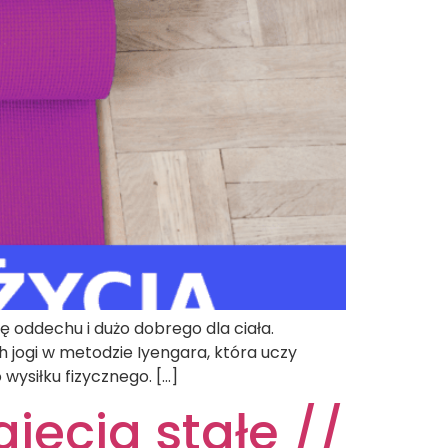
ę oddechu i dużo dobrego dla ciała.
h jogi w metodzie Iyengara, która uczy
ysiłku fizycznego. […]
jęcia stałe //