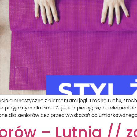
ęcia gimnastyczne z elementami jogi. Trochę ruchu, troch
 przyjaznym dla ciała. Zajęcia opierają się na elementac
zone dla seniorów bez przeciwwskazań do umiarkowanego w
orów – Lutnia // za