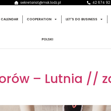
sekretariat@msk.lodz.pl
42 674 92
CALENDAR
COOPERATION
LET'S DO BUSINESS
POLSKI
orów – Lutnia // za