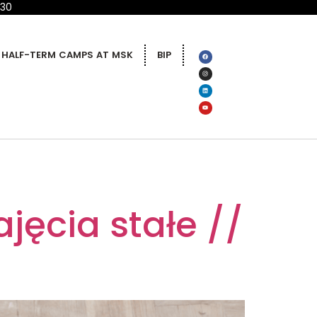
 30
HALF-TERM CAMPS AT MSK
BIP
jęcia stałe //