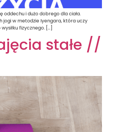
ę oddechu i dużo dobrego dla ciała.
h jogi w metodzie Iyengara, która uczy
ysiłku fizycznego. […]
jęcia stałe //