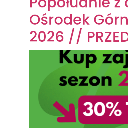
Popołudnie z 
Ośrodek Górn
2026 // PRZE