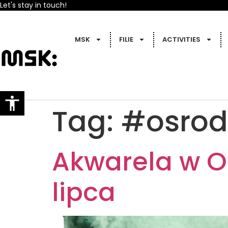
Let's stay in touch!
MSK
FILIE
ACTIVITIES
Tag:
#osrod
Akwarela w O
lipca