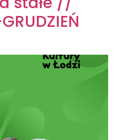
a stałe //
-GRUDZIEŃ