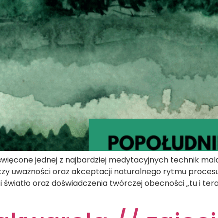
ięcone jednej z najbardziej medytacyjnych technik mala
czy uważności oraz akceptacji naturalnego rytmu proces
 i światło oraz doświadczenia twórczej obecności „tu i te