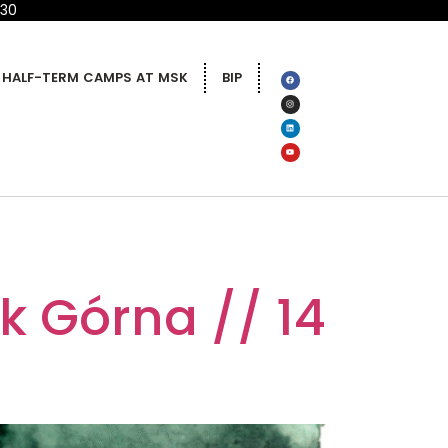
 30
HALF-TERM CAMPS AT MSK
BIP
k Górna // 14