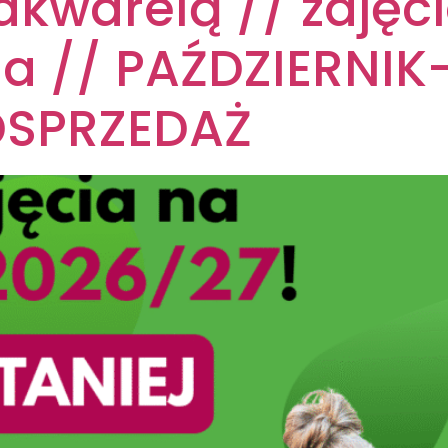
akwarelą // zajęci
a // PAŹDZIERNIK
DSPRZEDAŻ