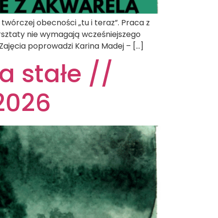
twórczej obecności „tu i teraz”. Praca z
Warsztaty nie wymagają wcześniejszego
Zajęcia poprowadzi Karina Madej – […]
a stałe //
2026