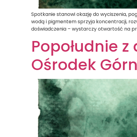
Spotkanie stanowi okazję do wyciszenia, pogł
wodą i pigmentem sprzyja koncentracji, rozw
doświadczenia – wystarczy otwartość na pro
Popołudnie z 
Ośrodek Górn