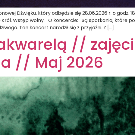
wej Dźwięku, który odbędzie się 28.06.2026 r. o godz. 1
Król. Wstęp wolny. O koncercie: Są spotkania, które poz
iwego. Ten koncert narodził się z przyjaźni. Z […]
akwarelą // zajęci
a // Maj 2026