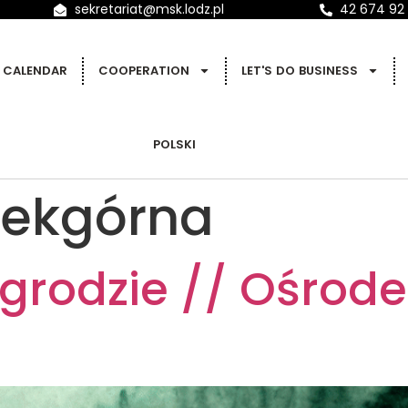
sekretariat@msk.lodz.pl
42 674 92
CALENDAR
COOPERATION
LET'S DO BUSINESS
POLSKI
ekgórna
grodzie // Ośrode