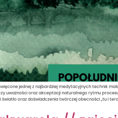
ięcone jednej z najbardziej medytacyjnych technik mala
czy uważności oraz akceptacji naturalnego rytmu proces
 i światło oraz doświadczenia twórczej obecności „tu i te