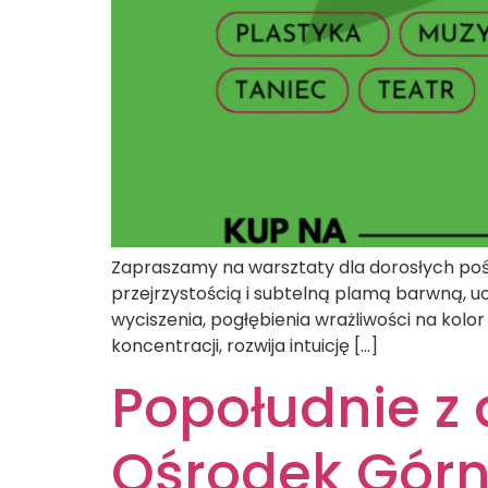
Zapraszamy na warsztaty dla dorosłych pośw
przejrzystością i subtelną plamą barwną, u
wyciszenia, pogłębienia wrażliwości na kolor
koncentracji, rozwija intuicję […]
Popołudnie z 
Ośrodek Górn