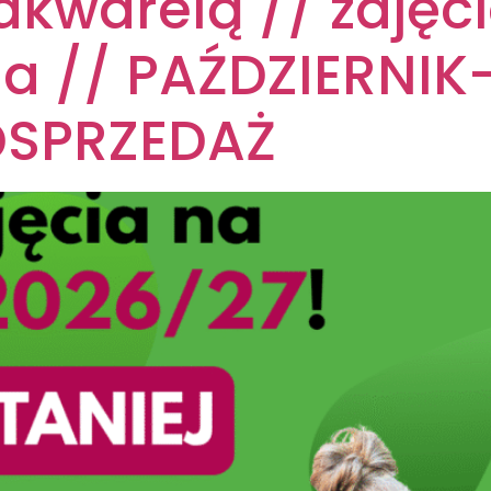
akwarelą // zajęci
a // PAŹDZIERNIK
DSPRZEDAŻ