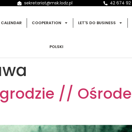
sekretariat@msk.lodz.pl
42 674 92
CALENDAR
COOPERATION
LET'S DO BUSINESS
POLSKI
awa
grodzie // Ośrode