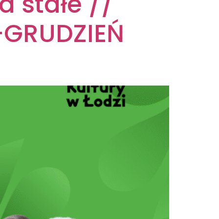
a stałe //
-GRUDZIEŃ