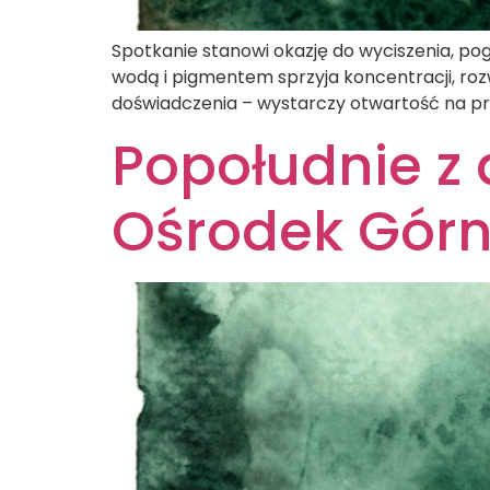
Spotkanie stanowi okazję do wyciszenia, pogł
wodą i pigmentem sprzyja koncentracji, rozw
doświadczenia – wystarczy otwartość na pro
Popołudnie z 
Ośrodek Górn