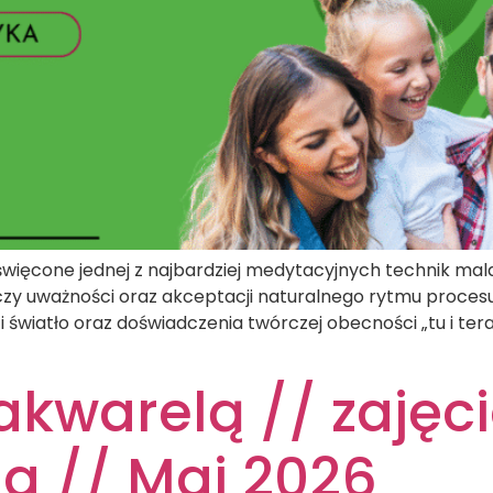
ięcone jednej z najbardziej medytacyjnych technik mala
czy uważności oraz akceptacji naturalnego rytmu proces
 i światło oraz doświadczenia twórczej obecności „tu i te
akwarelą // zajęci
a // Maj 2026