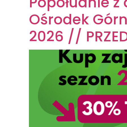
Popołudnie z 
Ośrodek Górn
2026 // PRZE