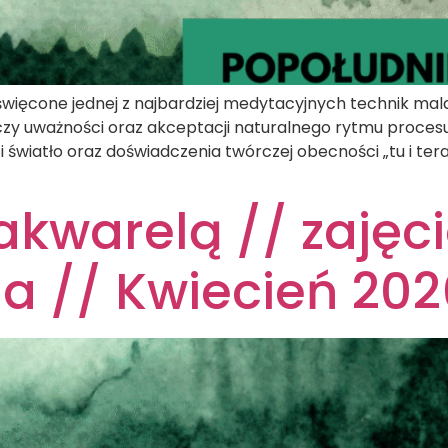
ięcone jednej z najbardziej medytacyjnych technik mala
czy uważności oraz akceptacji naturalnego rytmu proces
 i światło oraz doświadczenia twórczej obecności „tu i te
akwarelą // zajęci
a // Kwiecień 202