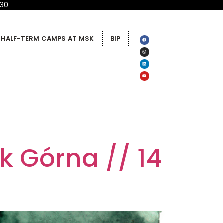
 30
HALF-TERM CAMPS AT MSK
BIP
k Górna // 14