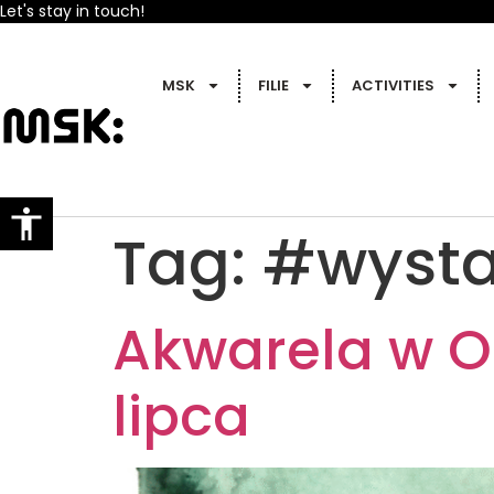
Let's stay in touch!
MSK
FILIE
ACTIVITIES
Tag:
#wyst
Akwarela w O
lipca