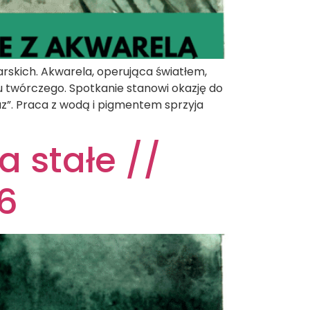
rskich. Akwarela, operująca światłem,
u twórczego. Spotkanie stanowi okazję do
raz”. Praca z wodą i pigmentem sprzyja
a stałe //
6