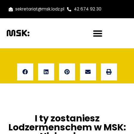
sekretariat@msk.lodz.pl
42 674 92 30
I ty zostaniesz
Lodzermenschem w MSK: