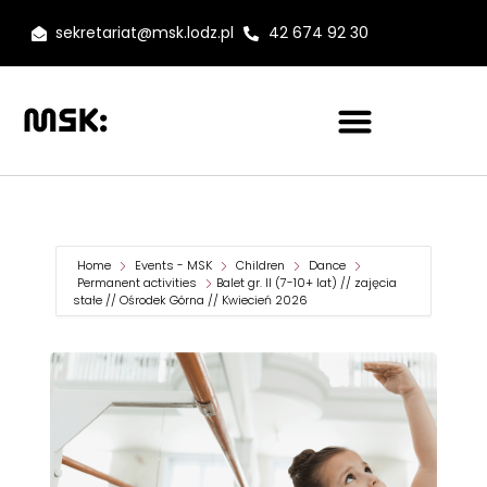
sekretariat@msk.lodz.pl
42 674 92 30
Home
Events - MSK
Children
Dance
Permanent activities
Balet gr. II (7-10+ lat) // zajęcia
stałe // Ośrodek Górna // Kwiecień 2026