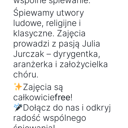
wspólne śpiewanie.
Śpiewamy utwory
ludowe, religijne i
klasyczne. Zajęcia
prowadzi z pasją Julia
Jurczak – dyrygentka,
aranżerka i założycielka
chóru.
Zajęcia są
całkowicie
free
!
Dołącz do nas i odkryj
radość wspólnego