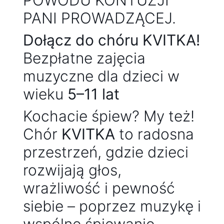
POWODU KONTUZJI
PANI PROWADZĄCEJ.
Dołącz do chóru KVITKA!
Bezpłatne zajęcia
muzyczne dla dzieci w
wieku
5–11 lat
Kochacie śpiew? My też!
Chór
KVITKA
to radosna
przestrzeń, gdzie dzieci
rozwijają głos,
wrażliwość i pewność
siebie – poprzez muzykę i