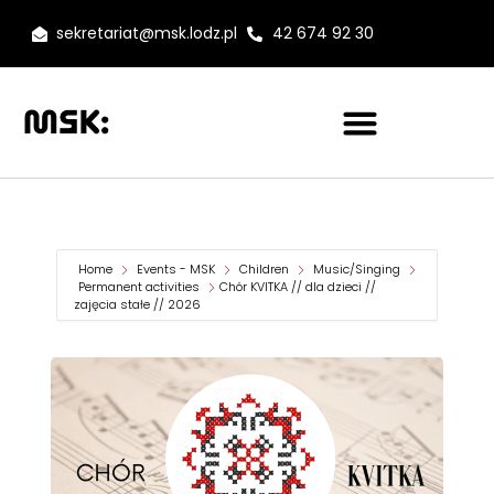
sekretariat@msk.lodz.pl
42 674 92 30
Home
Events - MSK
Children
Music/Singing
Permanent activities
Chór KVITKA // dla dzieci //
zajęcia stałe // 2026