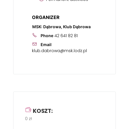
ORGANIZER
MSK: Dąbrowa, Klub Dąbrowa
42 641 82 81
Phone
Email
klub.dabrowa@msk.lodz.pl
KOSZT:
0 zł