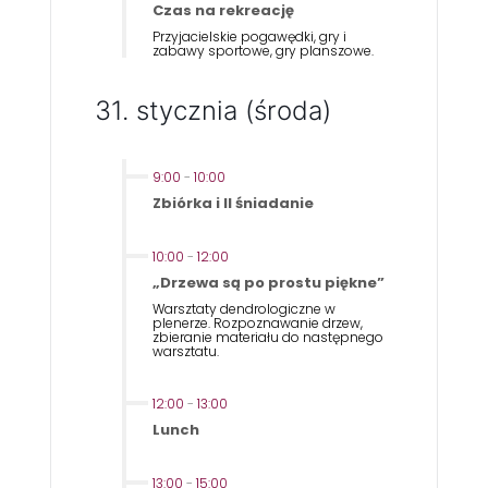
Czas na rekreację
Przyjacielskie pogawędki, gry i
zabawy sportowe, gry planszowe.
31. stycznia (środa)
9:00
-
10:00
Zbiórka i II śniadanie
10:00
-
12:00
„Drzewa są po prostu piękne”
Warsztaty dendrologiczne w
plenerze. Rozpoznawanie drzew,
zbieranie materiału do następnego
warsztatu.
12:00
-
13:00
Lunch
13:00
-
15:00