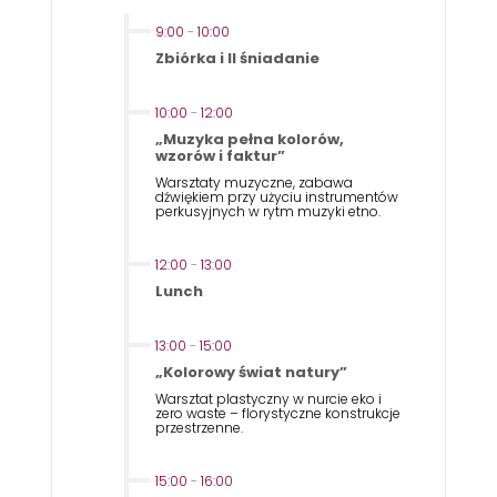
9:00
-
10:00
Zbiórka i II śniadanie
10:00
-
12:00
„Muzyka pełna kolorów,
wzorów i faktur”
Warsztaty muzyczne, zabawa
dźwiękiem przy użyciu instrumentów
perkusyjnych w rytm muzyki etno.
12:00
-
13:00
Lunch
13:00
-
15:00
„Kolorowy świat natury”
Warsztat plastyczny w nurcie eko i
zero waste – florystyczne konstrukcje
przestrzenne.
15:00
-
16:00