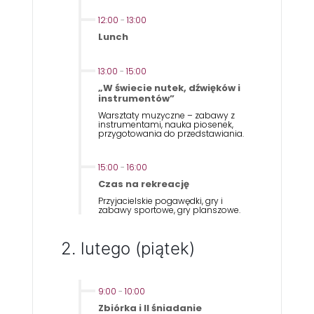
12:00
-
13:00
Lunch
13:00
-
15:00
„W świecie nutek, dźwięków i
instrumentów”
Warsztaty muzyczne – zabawy z
instrumentami, nauka piosenek,
przygotowania do przedstawiania.
15:00
-
16:00
Czas na rekreację
Przyjacielskie pogawędki, gry i
zabawy sportowe, gry planszowe.
2. lutego (piątek)
9:00
-
10:00
Zbiórka i II śniadanie