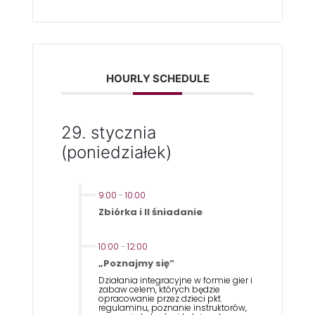
HOURLY SCHEDULE
29. stycznia
(poniedziałek)
9:00
-
10:00
Zbiórka i II śniadanie
10:00
-
12:00
„Poznajmy się”
Działania integracyjne w formie gier i
zabaw celem, których będzie
opracowanie przez dzieci pkt.
regulaminu, poznanie instruktorów,