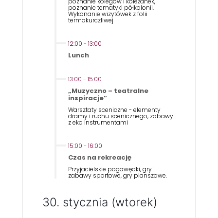
poznanie kolegów i koleżanek,
poznanie tematyki półkolonii.
Wykonanie wizytówek z folii
termokurczliwej
12:00
-
13:00
Lunch
13:00
-
15:00
„Muzyczno – teatralne
inspiracje”
Warsztaty sceniczne - elementy
dramy i ruchu scenicznego, zabawy
z eko instrumentami
15:00
-
16:00
Czas na rekreację
Przyjacielskie pogawędki, gry i
zabawy sportowe, gry planszowe.
30. stycznia (wtorek)