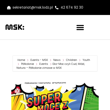
sekretariat@msk.lodz.pl
42 674 92 30
Home
Events - MSK
News
Children
Youth
Półkolonie
Events
Eko-Moc czyli Cud, Miód,
Natura – Półkolonie zimowe w MSK