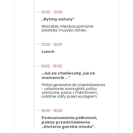
10:00
-
12:00
„Rytmy natury”
Warsztaty interdyscyplinarne:
plastyka, muzyka i taniec.
12:00
-
13:00
Lunch
13:00
-
15:00
„Już za chwileczkę, już za
momencik …”
Próba generalna do przedstawienia
- ustawianie scenografii, próby
sceniczne, praca z mikrofonem,
ostatnie szlify przed występem.
15:00
-
16:00
Podsumowanie półkolonii,
pokaz przedstawienia
„Historia garnka miodu”.