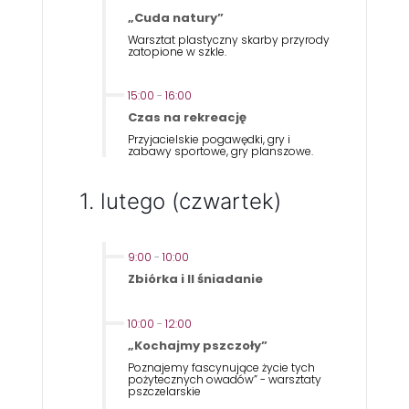
„Cuda natury”
Warsztat plastyczny skarby przyrody
zatopione w szkle.
15:00
-
16:00
Czas na rekreację
Przyjacielskie pogawędki, gry i
zabawy sportowe, gry planszowe.
1. lutego (czwartek)
9:00
-
10:00
Zbiórka i II śniadanie
10:00
-
12:00
„Kochajmy pszczoły”
Poznajemy fascynujące życie tych
pożytecznych owadów” - warsztaty
pszczelarskie