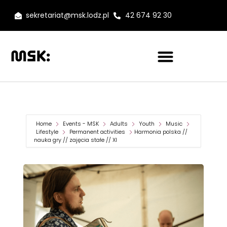
sekretariat@msk.lodz.pl
42 674 92 30
Home
Events - MSK
Adults
Youth
Music
Lifestyle
Permanent activities
Harmonia polska //
nauka gry // zajęcia stałe // XI