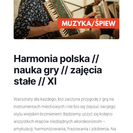
Harmonia polska //
nauka gry // zajęcia
stałe // XI
Warsztaty dla każdego, kto zaczyna przygodę z grą na
instrumentach miechowych i nie boi się zepsuć swojego
stylu wiejskim brzmieniem. Będziemy uczyć się kolejno
wszystkich etapów niezbędnych akordeonistom –
artykulacji, harmonizowania, frazowania i zdobienia. Na