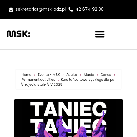
sekretariat@msk.lodz.pl
42 674 92 30
Home
Events - MSK
Adults
Music
Dance
Permanent activities
Kurs tańca towarzyskiego dla par
// zajęcia stałe // V 2025