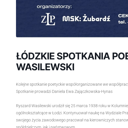
ŁÓDZKIE SPOTKANIA PO
WASILEWSKI
Kolejne spotkanie poetyckie współorganizowane we współpracy
Spotkanie prowadzi Daniela Ewa Zajączkowska-Hynas
Ryszard Wasilewski urodził się 25 marca 1938 roku w Kolumni
ogólnokształcące w Łodzi. Kontynuował naukę na Wydziale Praw
swojego życia zawodowego pracował na kierowniczych stanowi
spółdzielczym, jak i państwowym.