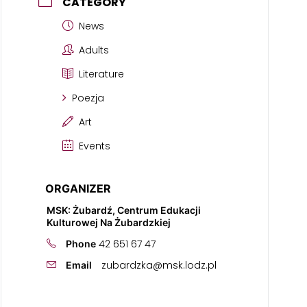
CATEGORY
News
Adults
Literature
Poezja
Art
Events
ORGANIZER
MSK: Żubardź, Centrum Edukacji
Kulturowej Na Żubardzkiej
42 651 67 47
Phone
zubardzka@msk.lodz.pl
Email