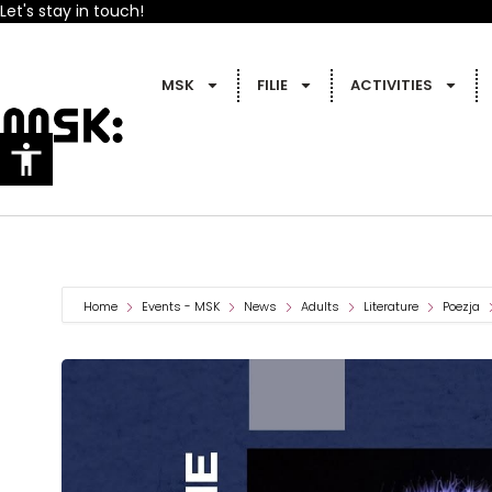
Let's stay in touch!
MSK
FILIE
ACTIVITIES
Home
Events - MSK
News
Adults
Literature
Poezja