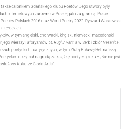
 i także członkiem Gdańskiego Klubu Poetów. Jego utwory były
lach internetowych zarówno w Polsce, jak i za granicą. Prace
ia Poetów Polskich 2016 oraz World Poetry 2022. Ryszard Wasilewski
literackich.
ów, w tym angielski, chorwacki, kirgiski, niemiecki, macedoński,
ór jego wierszy i aforyzmów pt.
Rugi in vant
, a w Serbii zbiór
Nesanica
.
rsach poetyckich i satyrycznych, w tym Złotą Buławę Hetmańską
etyckim otrzymał nagrodą za książkę poetycką roku – „Nic nie jest
łużony Kulturze Gloria Artis”.