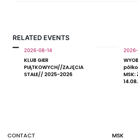
RELATED EVENTS
2026-08-14
2026-
KLUB GIER
WYOB
PIĄTKOWYCH//ZAJĘCIA
półko
STAŁE// 2025-2026
MSK: 
14.08
CONTACT
MSK