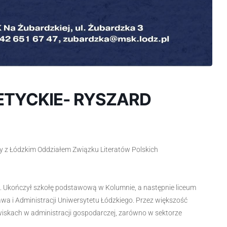
ETYCKIE- RYSZARD
 z Łódzkim Oddziałem Związku Literatów Polskich
e. Ukończył szkołę podstawową w Kolumnie, a następnie liceum
a i Administracji Uniwersytetu Łódzkiego. Przez większość
skach w administracji gospodarczej, zarówno w sektorze