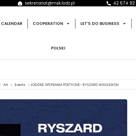
sekretariat@msk.lodz.pl
42 674 92
CALENDAR
COOPERATION
LET'S DO BUSINESS
POLSKI
Art
Events
ŁÓDZKIE SPOTKANIA POETYCKIE- RYSZARD WASILEWSKI