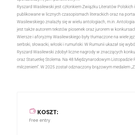
Ryszard Wasilewski jest członkiem Związku Literatów Polskich
publikowane w licznych czasopismach literackich oraz na porta
Wasilewskiego znalazły się w wielu antologiach, m.in. Antolog
jest także autorem tekstów piosenek oraz jurorem w konkursach 
Wiersze i aforyzmy Wasilewskiego były tłumaczone na wiele język
serbski, słowacki, włoski i rumuński. W Rumunii ukazał się wyb
Ryszard Wasilewski zdobył liczne nagrody w znaczących konku
oraz Statuetkę Stolema. Na 48 Międzynarodowym Listopadzie Po
milczeniem”. W 2025 został odznaczony brązowym medalem „Zas
KOSZT:
Free entry