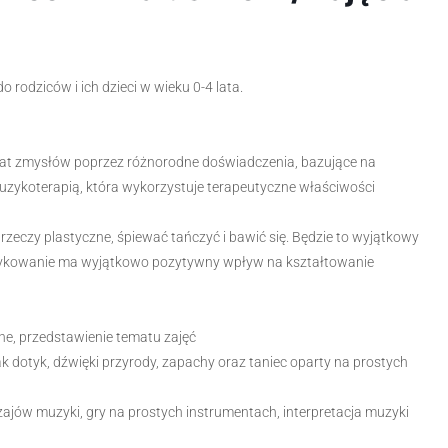
o rodziców i ich dzieci w wieku 0-4 lata.
iat zmysłów poprzez różnorodne doświadczenia, bazujące na
 muzykoterapią, która wykorzystuje terapeutyczne właściwości
eczy plastyczne, śpiewać tańczyć i bawić się. Będzie to wyjątkowy
muzykowanie ma wyjątkowo pozytywny wpływ na kształtowanie
, przedstawienie tematu zajęć
dotyk, dźwięki przyrody, zapachy oraz taniec oparty na prostych
ów muzyki, gry na prostych instrumentach, interpretacja muzyki