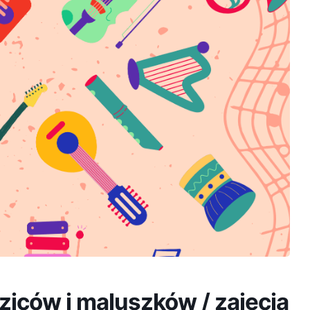
ziców i maluszków / zajęcia