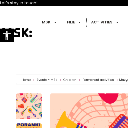
Let's stay in touch!
MSK
FILIE
ACTIVITIES
Home
Events - MSK
Children
Permanent activities
Muzyc