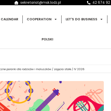
sekretariat@msk.lodz.pl
42 674 92
CALENDAR
COOPERATION
LET'S DO BUSINESS
POLSKI
zne poranki dla rodziców i maluszków / zajęcia stałe / IV 2026