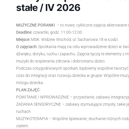
stałe / IV 2026
MUZYCZNE PORANKI
– to nowe, cykliczne zajęcia skierowane d
Deadline:
czwartki, godz. 11:00-12:00
Miejsce:
MSK: Widzew Wschód, ul. Sacharowa 18 w Łodzi.
O zajęciach:
Spotkania mają na celu wprowadzenie dzieci w św
dźwięku, dotyku, ruchu i zapachu. Zajęcia łączą te elementy z
muzyki do wspierania zdrowia i dobrostanu dzieci.
Podczas cotygodniowych spotkań, będziemy wspólnie tworzyć rz
czas do integracji oraz rozwoju dziecka w grupie. Wspólne 
mózgu dziecka.
PLAN ZAJĘĆ:
POWITANIE I WPROWADZNIE – przywitanie, zabawy integracyjne
ZADANIA SENSORYCZNE – zabawy stymulujące zmysły, takie jak 
ruchach
MUZYKOTERAPIA – Wspólne śpiewanie, słuchanie różnych rodzaj
ciałem.