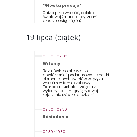
"Główka pracuje"
Quiz o piłce włoskiej, polskiej i
światowej (znane kluby, znani
piłkarze, osiągnięcia).
19 lipca (piątek)
08:00
-
09:00
Witamy!
Rozmówki polsko włoskie:
powtórzenie i podsumowanie nauki
elementarnych zwrotów w języku
włoskim w formie zabawy
Tombola illustrata– zajęcia z
wykorzystaniem gry językowej,
kojarzenie słów z obrazkami
09:00
-
09:30
II śniadanie
09:30
-
10:30