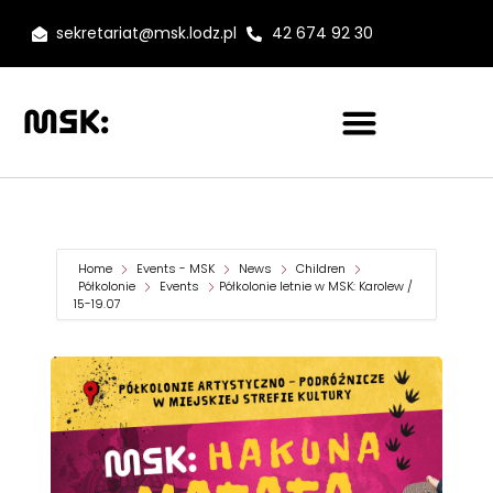
sekretariat@msk.lodz.pl
42 674 92 30
Home
Events - MSK
News
Children
Półkolonie
Events
Półkolonie letnie w MSK: Karolew /
15-19.07