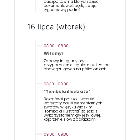
paszportów, na których dzieci
dokumentować będą swoją
tygodniową podróż.
16 lipca (wtorek)
08:00
-
08:30
Witamy!
Zabawy integracyjne;
przypomnienie regulaminu i zasad
obowiązujących na półkoloniach.
08:30
-
09:00
"Tombola illustrata"
Rozmówki polsko - włoskie:
warsztaty nauki elementarnych
zwrotów w języku włoskim.
"Tombola illustrata": zajęcia z
wykorzystaniem gry językowej,
kojarzenie słów z obrazkami
09:00
-
09:30