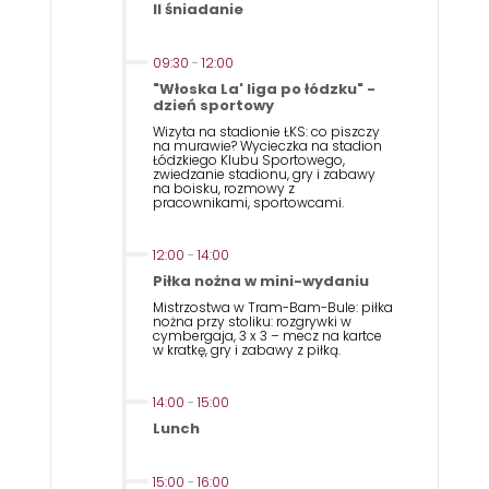
II śniadanie
09:30
-
12:00
"Włoska La' liga po łódzku" -
dzień sportowy
Wizyta na stadionie ŁKS: co piszczy
na murawie? Wycieczka na stadion
Łódzkiego Klubu Sportowego,
zwiedzanie stadionu, gry i zabawy
na boisku, rozmowy z
pracownikami, sportowcami.
12:00
-
14:00
Piłka nożna w mini-wydaniu
Mistrzostwa w Tram-Bam-Bule: piłka
nożna przy stoliku: rozgrywki w
cymbergaja, 3 x 3 – mecz na kartce
w kratkę, gry i zabawy z piłką.
14:00
-
15:00
Lunch
15:00
-
16:00