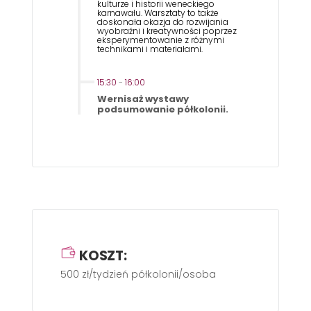
kulturze i historii weneckiego
karnawału. Warsztaty to także
doskonała okazja do rozwijania
wyobraźni i kreatywności poprzez
eksperymentowanie z różnymi
technikami i materiałami.
15:30
-
16:00
Wernisaż wystawy
podsumowanie półkolonii.
KOSZT:
500 zł/tydzień półkolonii/osoba