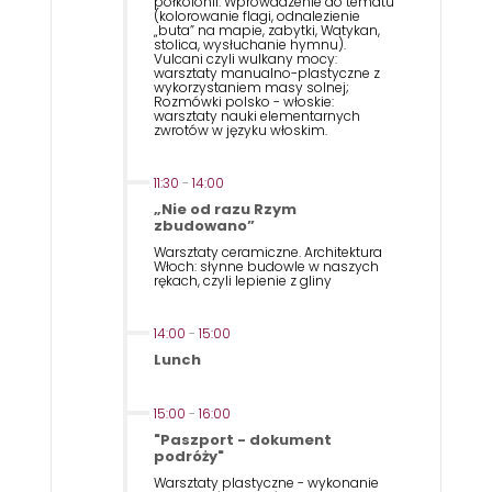
półkolonii. Wprowadzenie do tematu
(kolorowanie flagi, odnalezienie
„buta” na mapie, zabytki, Watykan,
stolica, wysłuchanie hymnu).
Vulcani czyli wulkany mocy:
warsztaty manualno-plastyczne z
wykorzystaniem masy solnej;
Rozmówki polsko - włoskie:
warsztaty nauki elementarnych
zwrotów w języku włoskim.
11:30
-
14:00
„Nie od razu Rzym
zbudowano”
Warsztaty ceramiczne. Architektura
Włoch: słynne budowle w naszych
rękach, czyli lepienie z gliny
14:00
-
15:00
Lunch
15:00
-
16:00
"Paszport - dokument
podróży"
Warsztaty plastyczne - wykonanie