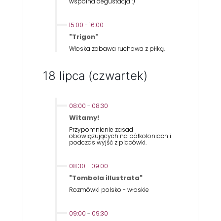
wspólna degustacja :)
15:00
-
16:00
"Trigon"
Włoska zabawa ruchowa z piłką.
18 lipca (czwartek)
08:00
-
08:30
Witamy!
Przypomnienie zasad
obowiązujących na półkoloniach i
podczas wyjść z placówki.
08:30
-
09:00
"Tombola illustrata"
Rozmówki polsko - włoskie
09:00
-
09:30