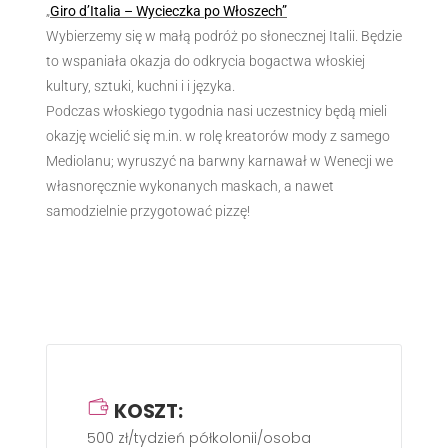
„
Giro d’Italia – Wycieczka po Włoszech”
Wybierzemy się w małą podróż po słonecznej Italii. Będzie
to wspaniała okazja do odkrycia bogactwa włoskiej
kultury, sztuki, kuchni i i języka.
Podczas włoskiego tygodnia nasi uczestnicy będą mieli
okazję wcielić się m.in. w rolę kreatorów mody z samego
Mediolanu; wyruszyć na barwny karnawał w Wenecji we
własnoręcznie wykonanych maskach, a nawet
samodzielnie przygotować pizzę!
KOSZT:
500 zł/tydzień półkolonii/osoba