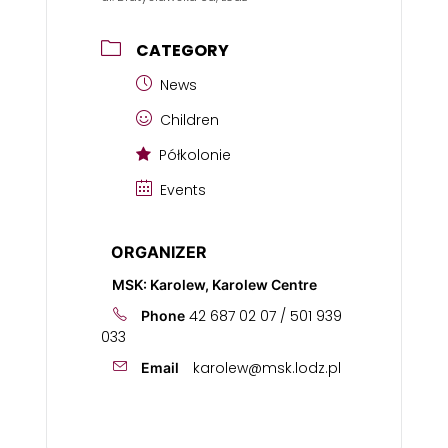
CATEGORY
News
Children
Półkolonie
Events
ORGANIZER
MSK: Karolew, Karolew Centre
42 687 02 07 / 501 939
Phone
033
karolew@msk.lodz.pl
Email