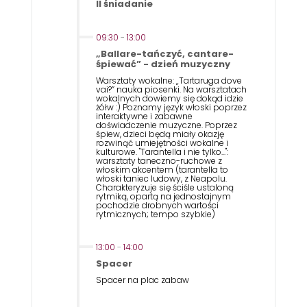
II śniadanie
09:30
-
13:00
„Ballare-tańczyć, cantare-
śpiewać” - dzień muzyczny
Warsztaty wokalne: „Tartaruga dove
vai?” nauka piosenki. Na warsztatach
wokalnych dowiemy się dokąd idzie
żółw :) Poznamy język włoski poprzez
interaktywne i zabawne
doświadczenie muzyczne. Poprzez
śpiew, dzieci będą miały okazję
rozwinąć umiejętności wokalne i
kulturowe. "Tarantella i nie tylko...":
warsztaty taneczno-ruchowe z
włoskim akcentem (tarantella to
włoski taniec ludowy, z Neapolu.
Charakteryzuje się ściśle ustaloną
rytmiką, opartą na jednostajnym
pochodzie drobnych wartości
rytmicznych; tempo szybkie)
13:00
-
14:00
Spacer
Spacer na plac zabaw