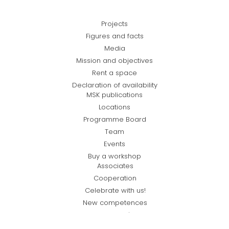
Projects
Figures and facts
Media
Mission and objectives
Rent a space
Declaration of availability
MSK publications
Locations
Programme Board
Team
Events
Buy a workshop
Associates
Cooperation
Celebrate with us!
New competences
Standardy Ochrony Małoletnich w MSK
Regulamin sprzedaży online