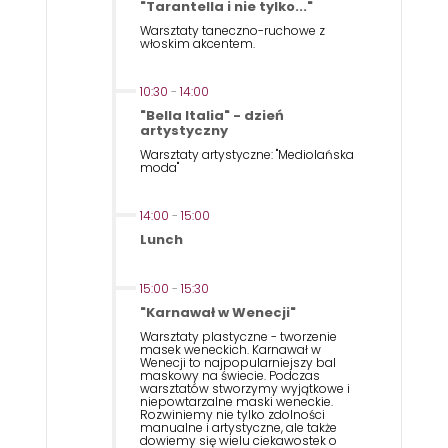
"Tarantella i nie tylko..."
Warsztaty taneczno-ruchowe z
włoskim akcentem.
10:30
-
14:00
"Bella Italia" - dzień
artystyczny
Warsztaty artystyczne: "Mediolańska
moda"
14:00
-
15:00
Lunch
15:00
-
15:30
"Karnawał w Wenecji"
Warsztaty plastyczne - tworzenie
masek weneckich. Karnawał w
Wenecji to najpopularniejszy bal
maskowy na świecie. Podczas
warsztatów stworzymy wyjątkowe i
niepowtarzalne maski weneckie.
Rozwiniemy nie tylko zdolności
manualne i artystyczne, ale także
dowiemy się wielu ciekawostek o