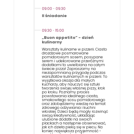
09:00
-
09:30
II śniadanie
09:30
-
15:00
„Buon appetito” - dzień
kulinarny
Warsztaty kulinarne w pizzerii. Ciasto
drożdżowe posmarowane
pomidorowym sosem, posypane
serem i udekorowane przeróżnymi
dodatkami to uwielbiana na całym
świecie pizza! Zapraszamy na
niezapomnianą przygodę podczas
warsztatów kulinarnych w pizzerii. To
wyjątkowa okazja dla małych
kucharzy, aby nauczyć się sztuki
tworzenia swojej własnej pizzy, krok
po kroku. Poznamy proces
powstawania idealnego ciasta,
smakowitego sosu pomidorowego
oraz zdobędziemy wiedzę na temat
zdrowego odżywiania i kuchni
włoskiej. Dzieci będą mogły rozwinąć
swoją kreatywność, układając
ulubione dodatki na swoich
plackach a następnie obserwować,
jak ich dzieła pieką się w piecu. Na
koniec największa przyjemność -