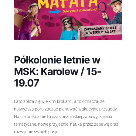
Półkolonie letnie w
MSK: Karolew / 15-
19.07
Lato zbliża się wielkimi krokami, a to oznacza, że
najwyższa pora zacząć planować wakacyjne przygody.
Nasze półkolonie to czas beztroskiej zabawy, zajęcia
tematyczne, nowe przyjaźnie, nauka przez zabawę oraz
rozwijanie swoich pasji.