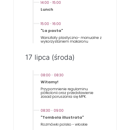
14:00
-
15:00
Lunch
15:00
-
16:00
"La pasta"
Warsztaty plastyczno- manualne z
wykorzystaniem makaronu
17 lipca (środa)
08:00
-
08:30
Witamy!
Przypomnienie regulaminu
półkolonii oraz przedstawienie
zasad poruszania się MPK.
08:30
-
09:00
"Tombola illustrata"
Rozmówki polsko - włoskie