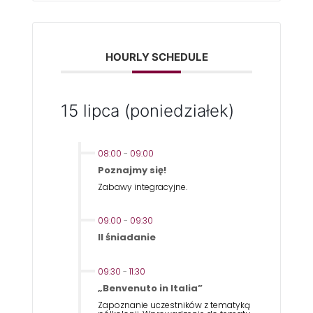
HOURLY SCHEDULE
15 lipca (poniedziałek)
08:00
-
09:00
Poznajmy się!
Zabawy integracyjne.
09:00
-
09:30
II śniadanie
09:30
-
11:30
„Benvenuto in Italia”
Zapoznanie uczestników z tematyką