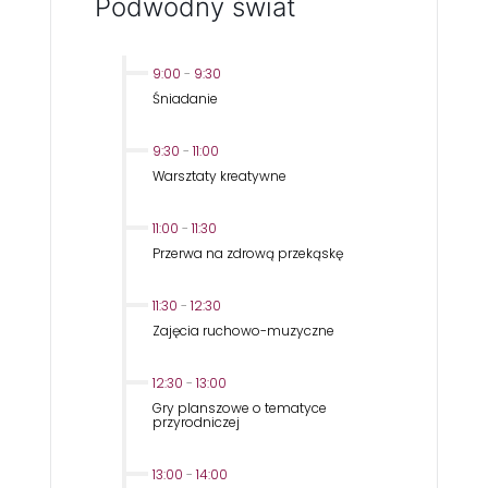
Podwodny świat
9:00
-
9:30
Śniadanie
9:30
-
11:00
Warsztaty kreatywne
11:00
-
11:30
Przerwa na zdrową przekąskę
11:30
-
12:30
Zajęcia ruchowo-muzyczne
12:30
-
13:00
Gry planszowe o tematyce
przyrodniczej
13:00
-
14:00