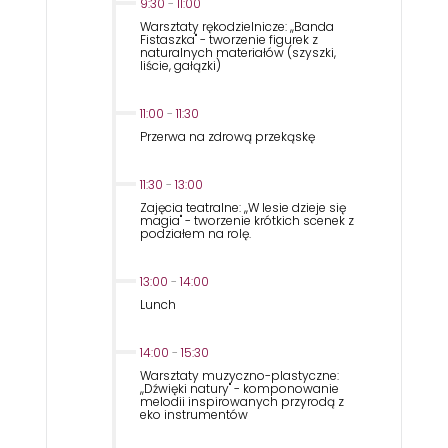
9:30
-
11:00
Warsztaty rękodzielnicze: ,,Banda
Fistaszka'' - tworzenie figurek z
naturalnych materiałów (szyszki,
liście, gałązki)
11:00
-
11:30
Przerwa na zdrową przekąskę
11:30
-
13:00
Zajęcia teatralne: ,,W lesie dzieje się
magia'' - tworzenie krótkich scenek z
podziałem na rolę.
13:00
-
14:00
Lunch
14:00
-
15:30
Warsztaty muzyczno-plastyczne:
,,Dźwięki natury'' - komponowanie
melodii inspirowanych przyrodą z
eko instrumentów