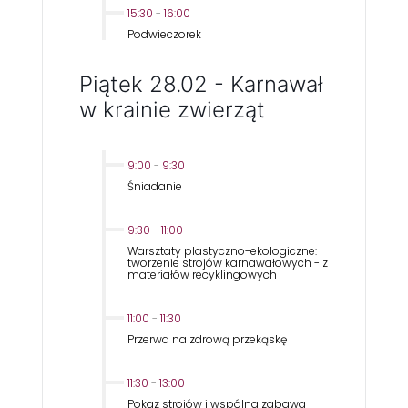
15:30
-
16:00
Podwieczorek
Piątek 28.02 - Karnawał
w krainie zwierząt
9:00
-
9:30
Śniadanie
9:30
-
11:00
Warsztaty plastyczno-ekologiczne:
tworzenie strojów karnawałowych - z
materiałów recyklingowych
11:00
-
11:30
Przerwa na zdrową przekąskę
11:30
-
13:00
Pokaz strojów i wspólna zabawa