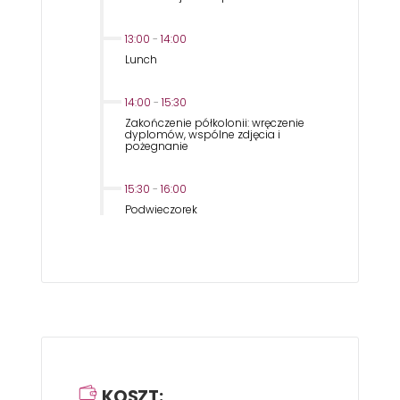
13:00
-
14:00
Lunch
14:00
-
15:30
Zakończenie półkolonii: wręczenie
dyplomów, wspólne zdjęcia i
pożegnanie
15:30
-
16:00
Podwieczorek
KOSZT: