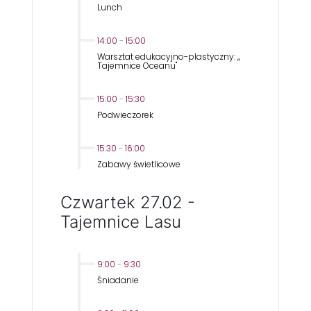
Lunch
14:00
-
15:00
Warsztat edukacyjno-plastyczny: ,,
Tajemnice Oceanu''
15:00
-
15:30
Podwieczorek
15:30
-
16:00
Zabawy świetlicowe
Czwartek 27.02 -
Tajemnice Lasu
9:00
-
9:30
Śniadanie