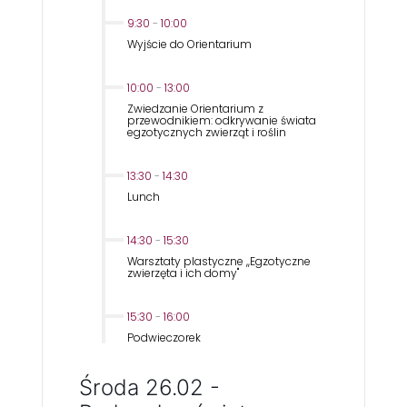
9:30
-
10:00
Wyjście do Orientarium
10:00
-
13:00
Zwiedzanie Orientarium z
przewodnikiem: odkrywanie świata
egzotycznych zwierząt i roślin
13:30
-
14:30
Lunch
14:30
-
15:30
Warsztaty plastyczne ,,Egzotyczne
zwierzęta i ich domy''
15:30
-
16:00
Podwieczorek
Środa 26.02 -