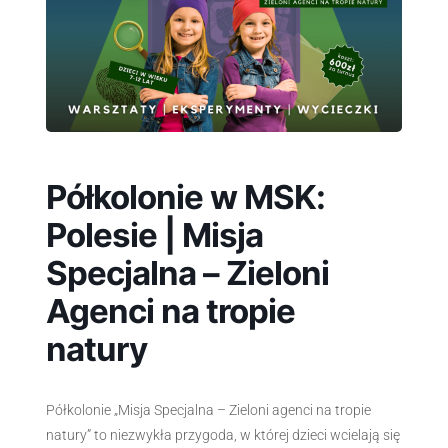
Półkolonie w MSK:
Polesie | Misja
Specjalna – Zieloni
Agenci na tropie
natury
Półkolonie „Misja Specjalna – Zieloni agenci na tropie
natury” to niezwykła przygoda, w której dzieci wcielają się