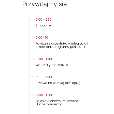
Przywitajmy się
9:00
-
9:30
Śniadanie
9:00
-
10
Powitanie uczestników, integracja i
omówienie programu półkolonii
10:00
-
11:30
Warsztaty plastyczne
11:30
-
12:00
Przerwa na zdrową przekąskę
12:00
-
13:00
Zajęcia ruchowo-muzyczne:
..Tropem zwierząt''