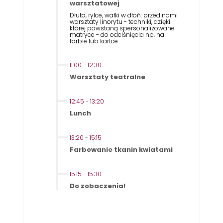
warsztatowej
Dłuta, rylce, wałki w dłoń: przed nami
warsztaty linorytu - techniki, dzięki
której powstaną spersonalizowane
matryce - do odciśnięcia np. na
torbie lub kartce
11:00
-
12:30
Warsztaty teatralne
12:45
-
13:20
Lunch
13:20
-
15:15
Farbowanie tkanin kwiatami
15:15
-
15:30
Do zobaczenia!