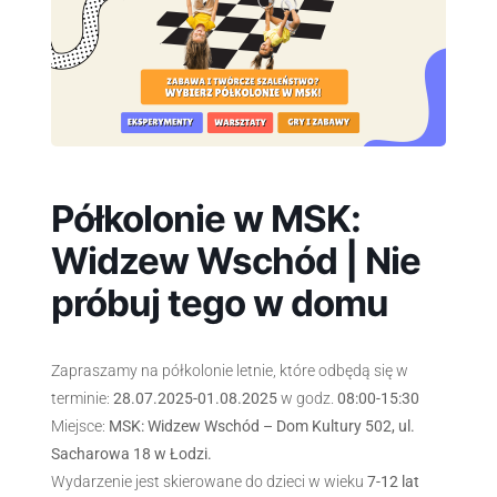
Półkolonie w MSK:
Widzew Wschód | Nie
próbuj tego w domu
Zapraszamy na półkolonie letnie, które odbędą się w
terminie:
28.07.2025-01.08.2025
w godz.
08:00-15:30
Miejsce:
MSK: Widzew Wschód – Dom Kultury 502, ul.
Sacharowa 18 w Łodzi.
Wydarzenie jest skierowane do dzieci w wieku
7-12 lat