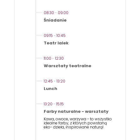
08:30
-
09:00
Śniadanie
09:15
-
10:45
Teatr lalek
11:00
-
12:30
Warsztaty teatralne
12:45
-
13:20
Lunch
13:20
-
15:15
Farby naturalne - warsztaty
Kawa, owoce, warzywa - to wszystko
idealne farby, z których powstaną
eko- dzieła, inspirowane naturą!