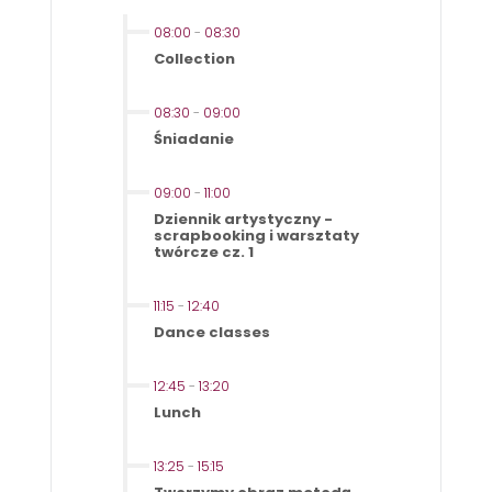
08:00
-
08:30
Collection
08:30
-
09:00
Śniadanie
09:00
-
11:00
Dziennik artystyczny -
scrapbooking i warsztaty
twórcze cz. 1
11:15
-
12:40
Dance classes
12:45
-
13:20
Lunch
13:25
-
15:15