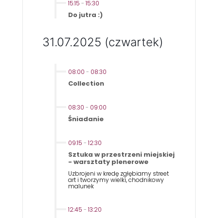
15:15
-
15:30
Do jutra :)
31.07.2025 (czwartek)
08:00
-
08:30
Collection
08:30
-
09:00
Śniadanie
09:15
-
12:30
Sztuka w przestrzeni miejskiej
- warsztaty plenerowe
Uzbrojeni w kredę zgłębiamy street
art i tworzymy wielki, chodnikowy
malunek
12:45
-
13:20