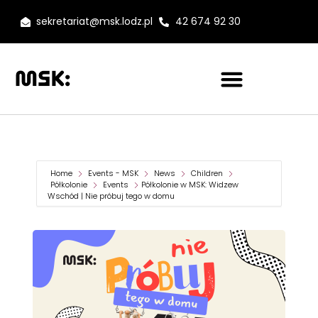
sekretariat@msk.lodz.pl
42 674 92 30
Home
Events - MSK
News
Children
Półkolonie
Events
Półkolonie w MSK: Widzew
Wschód | Nie próbuj tego w domu