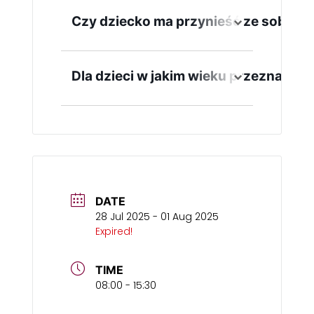
Tak, prosimy o przyniesienie
obuwia na zmianę.
Czy dziecko ma przynieść ze sobą jak
Nie, zapewniamy wszystkie
materiały plastyczne. Warto
Dla dzieci w jakim wieku przeznaczon
jednak mieć przy sobie butelkę
do wody i ewentualnie ubranie
Zapraszamy dzieci w wieku 7-12
(koszulkę) na zmianę -
lat
przewidzianych jest sporo
"brudzących" zajęć
DATE
28 Jul 2025
- 01 Aug 2025
Expired!
TIME
08:00 - 15:30