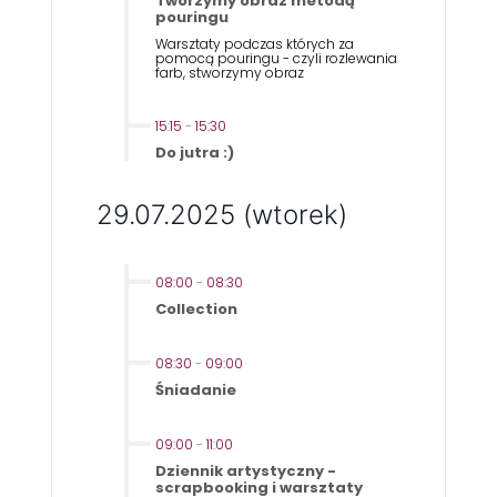
Tworzymy obraz metodą
pouringu
Warsztaty podczas których za
pomocą pouringu - czyli rozlewania
farb, stworzymy obraz
15:15
-
15:30
Do jutra :)
29.07.2025 (wtorek)
08:00
-
08:30
Collection
08:30
-
09:00
Śniadanie
09:00
-
11:00
Dziennik artystyczny -
scrapbooking i warsztaty