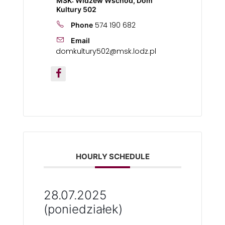
MSK: Widzew Wschód, Dom
Kultury 502
574 190 682
Phone
Email
domkultury502@msk.lodz.pl
HOURLY SCHEDULE
28.07.2025
(poniedziałek)