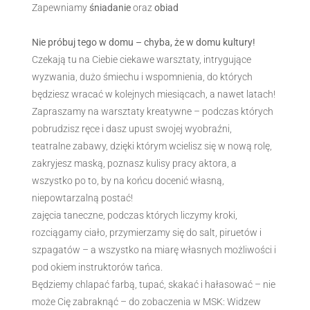
Zapewniamy
śniadanie
oraz
obiad
Nie próbuj tego w domu – chyba, że w domu kultury!
Czekają tu na Ciebie ciekawe warsztaty, intrygujące
wyzwania, dużo śmiechu i wspomnienia, do których
będziesz wracać w kolejnych miesiącach, a nawet latach!
Zapraszamy na warsztaty kreatywne – podczas których
pobrudzisz ręce i dasz upust swojej wyobraźni,
teatralne zabawy, dzięki którym wcielisz się w nową rolę,
zakryjesz maską, poznasz kulisy pracy aktora, a
wszystko po to, by na końcu docenić własną,
niepowtarzalną postać!
zajęcia taneczne, podczas których liczymy kroki,
rozciągamy ciało, przymierzamy się do salt, piruetów i
szpagatów – a wszystko na miarę własnych możliwości i
pod okiem instruktorów tańca.
Będziemy chlapać farbą, tupać, skakać i hałasować – nie
może Cię zabraknąć – do zobaczenia w MSK: Widzew