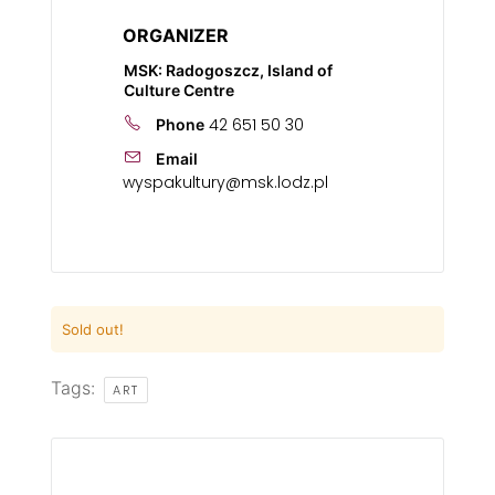
ORGANIZER
MSK: Radogoszcz, Island of
Culture Centre
42 651 50 30
Phone
Email
wyspakultury@msk.lodz.pl
Sold out!
Tags:
ART