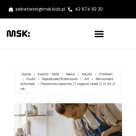
sekretariat@msk.lodz.pl
42 674 92 30
Home
Events - MSK
News
Adults
Children
Youth
Rękodzieło/Rzemiosło
Art
Permanent
activities
Pracownia ceramiki // zajęcia stałe // IV 26 //
wk