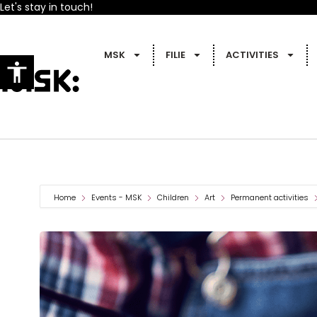
Let's stay in touch!
MSK
FILIE
ACTIVITIES
Home
Events - MSK
Children
Art
Permanent activities