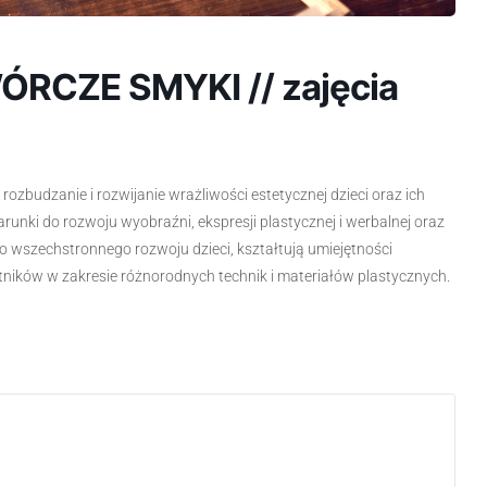
ÓRCZE SMYKI // zajęcia
 rozbudzanie i rozwijanie wrażliwości estetycznej dzieci oraz ich
runki do rozwoju wyobraźni, ekspresji plastycznej i werbalnej oraz
o wszechstronnego rozwoju dzieci, kształtują umiejętności
tników w zakresie różnorodnych technik i materiałów plastycznych.