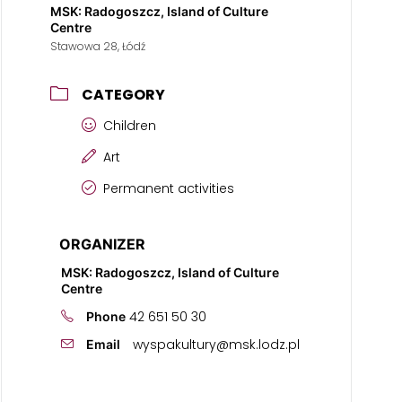
MSK: Radogoszcz, Island of Culture
Centre
Stawowa 28, Łódź
CATEGORY
Children
Art
Permanent activities
ORGANIZER
MSK: Radogoszcz, Island of Culture
Centre
42 651 50 30
Phone
wyspakultury@msk.lodz.pl
Email