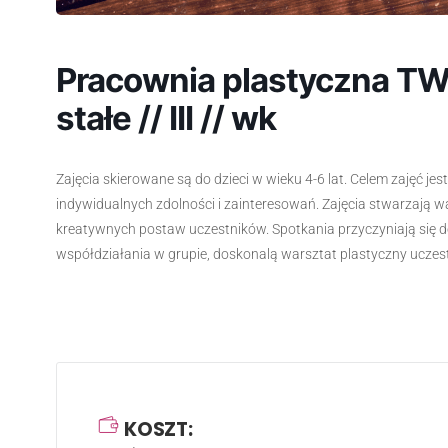
Pracownia plastyczna TW
stałe // III // wk
Zajęcia skierowane są do dzieci w wieku 4-6 lat. Celem zajęć jest
indywidualnych zdolności i zainteresowań. Zajęcia stwarzają wa
kreatywnych postaw uczestników. Spotkania przyczyniają się d
współdziałania w grupie, doskonalą warsztat plastyczny uczes
KOSZT: