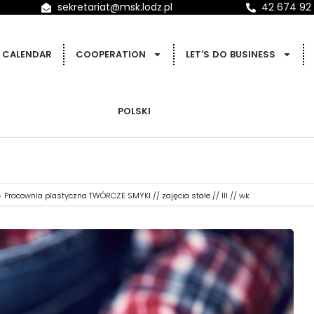
sekretariat@msk.lodz.pl
42 674 92
CALENDAR
COOPERATION
LET'S DO BUSINESS
POLSKI
Pracownia plastyczna TWÓRCZE SMYKI // zajęcia stałe // III // wk