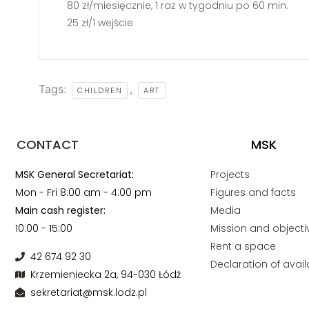
80 zł/miesięcznie, 1 raz w tygodniu po 60 min.
25 zł/1 wejście
Tags:
,
CHILDREN
ART
CONTACT
MSK
MSK General Secretariat:
Projects
Mon - Fri 8:00 am - 4:00 pm
Figures and facts
Main cash register:
Media
10:00 - 15:00
Mission and objecti
Rent a space
42 674 92 30
Declaration of availa
Krzemieniecka 2a, 94-030 Łódź
sekretariat@msk.lodz.pl