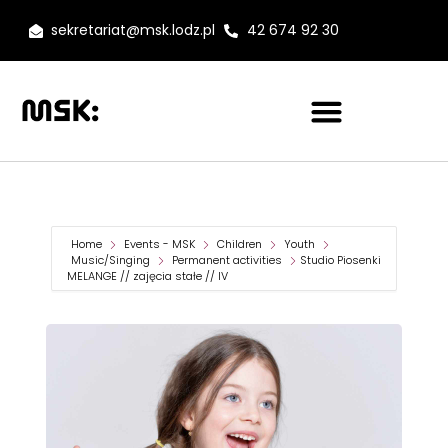
sekretariat@msk.lodz.pl
42 674 92 30
Home
Events - MSK
Children
Youth
Music/Singing
Permanent activities
Studio Piosenki
MELANGE // zajęcia stałe // IV