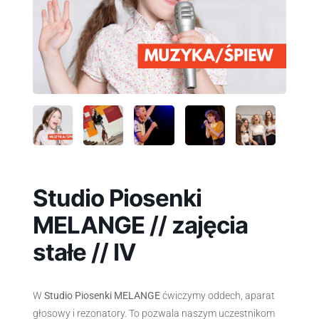
Studio Piosenki
MELANGE // zajęcia
stałe // IV
W
Studio Piosenki MELANGE
ćwiczymy oddech, aparat
głosowy i rezonatory. To pozwala naszym uczestnikom