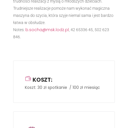
trudności realizacji z myślą o młodszych dzieciach.
Trudniejsze realizacje pomoże nam wykonać magiczna
maszyna do szycia, która szyje niemal sama i jest bardzo
łatwa w obsłudze.
b.socha@msk.lodz.pl
Notes:
, 42 65336 45, 502 623
846.
KOSZT:
Koszt: 30 zł spotkanie / 100 zł miesiąc