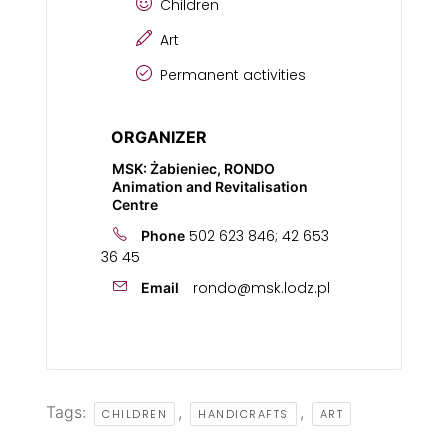
Children
Art
Permanent activities
ORGANIZER
MSK: Żabieniec, RONDO
Animation and Revitalisation
Centre
502 623 846; 42 653
Phone
36 45
rondo@msk.lodz.pl
Email
Tags:
,
,
CHILDREN
HANDICRAFTS
ART