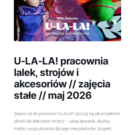
U-LA-LA! pracownia
lalek, strojów i
akcesoriów // zajęcia
stałe // maj 2026
Zapisz się do pracowni U-LA-LA! i poczuj się jak projektant
ubrań lub dekorator wnętrz – utkaj dywanik, zbuduj
meble i uszyj ubranka dla jego mieszkańców. Stopień