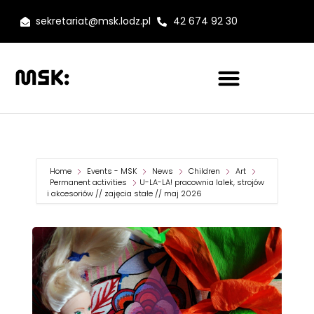
sekretariat@msk.lodz.pl
42 674 92 30
Home
Events - MSK
News
Children
Art
Permanent activities
U-LA-LA! pracownia lalek, strojów
i akcesoriów // zajęcia stałe // maj 2026