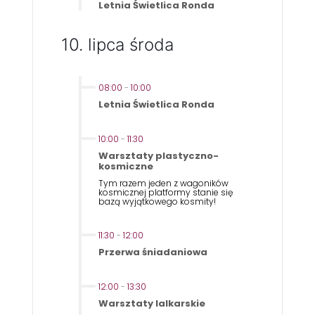
Letnia Świetlica Ronda
10. lipca środa
08:00
-
10:00
Letnia Świetlica Ronda
10:00
-
11:30
Warsztaty plastyczno-
kosmiczne
Tym razem jeden z wagoników
kosmicznej platformy stanie się
bazą wyjątkowego kosmity!
11:30
-
12:00
Przerwa śniadaniowa
12:00
-
13:30
Warsztaty lalkarskie