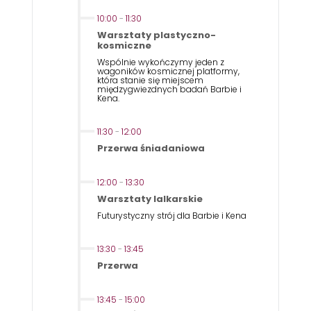
10:00
-
11:30
Warsztaty plastyczno-
kosmiczne
Wspólnie wykończymy jeden z
wagoników kosmicznej platformy,
która stanie się miejscem
międzygwiezdnych badań Barbie i
Kena.
11:30
-
12:00
Przerwa śniadaniowa
12:00
-
13:30
Warsztaty lalkarskie
Futurystyczny strój dla Barbie i Kena
13:30
-
13:45
Przerwa
13:45
-
15:00