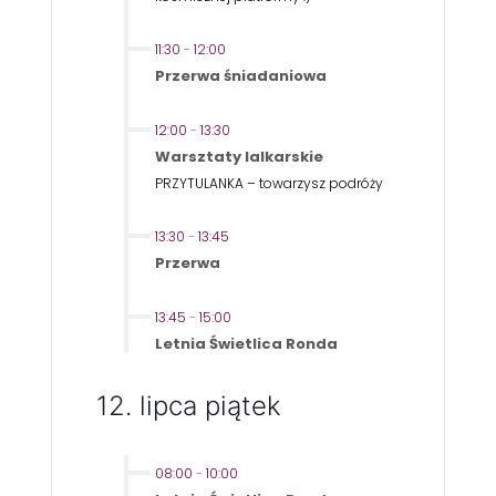
11:30
-
12:00
Przerwa śniadaniowa
12:00
-
13:30
Warsztaty lalkarskie
PRZYTULANKA – towarzysz podróży
13:30
-
13:45
Przerwa
13:45
-
15:00
Letnia Świetlica Ronda
12. lipca piątek
08:00
-
10:00