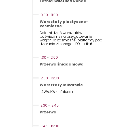
Letnia Świetlica Ronda
10:00
-
11:30
Warsztaty plastyczno-
kosmiczne
Ostatni dzień warsztatów
poświęcimy na przygotowanie
wagonika kosmicznej platformy pod
działania zielonego UFO-ludka!
11:30
-
12:00
Przerwa śniadaniowa
12:00
-
13:30
Warsztaty lalkarskie
JAWAJKA - ufoludek
13:30
-
13:45
Przerwa
13:45
-
15:00