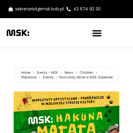
sekretariat@msk.lodz.pl
42 674 92 30
Home
Events - MSK
News
Children
Półkolonie
Events
Warsztaty letnie w MSK: Żabieniec