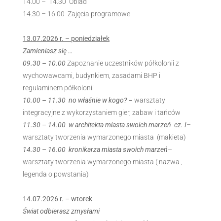
14.00 – 14.30 Obiad
14.30 – 16.00 Zajęcia programowe
13.07.2026 r. – poniedziałek
Zamieniasz się …
09.30 – 10.00
Zapoznanie uczestników półkolonii z
wychowawcami, budynkiem, zasadami BHP i
regulaminem półkolonii
10.00 – 11.30 no właśnie w kogo? –
warsztaty
integracyjne z wykorzystaniem gier, zabaw i tańców
11.30 – 14.00
w architekta miasta swoich marzeń
cz. I
–
warsztaty tworzenia wymarzonego miasta (makieta)
14.30 – 16.00 kronikarza miasta swoich marzeń
–
warsztaty tworzenia wymarzonego miasta ( nazwa ,
legenda o powstania)
14.07.2026 r. – wtorek
Świat odbierasz zmysłami