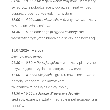
09.30 – 10.30 Z fantazją w krainie zmysłów –
warsztaty
sensoryczne pobudzające wyobraźnię i kreatywność
poprzez pracę nad wszystkimi zmysłami
12.00 – 14.00
nadstawiasz ucha
– dźwiękowe warsztaty
w Muzeum Włókiennictwa
14.30 – 16.00 Bosonoga przygoda sensoryczna –
warsztaty artystyczne budowania ścieżki sensorycznej
15.07.2026 r – środa
Dawno dawno temu…
09.30 – 10.30 w Parku jurajskim –
warsztaty plastyczne
przywołujące do życia prehistoryczne zwierzęta
11.00 – 14.00 na Chojnach –
gra terenowa inspirowana
historią, legendami i ciekawostkami
związanymi z łódzką dzielnicą Chojny
14.30 – 16.00 na dworze Władysława Jagiełły
–
średniowieczne warsztaty integracyjne pełne zabaw, gier
i tańców