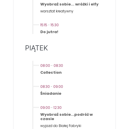
Wyobraź sobie... wróżki i elfy
warsztat kreatywny
15:15
-
15:30
Do jutra!
PIĄTEK
08:00
-
08:30
Collection
08:30
-
09:00
Śniadanie
09:00
-
12:30
Wyobraź sobie...podróż w
czasie
wyjazd do Białej Fabryki