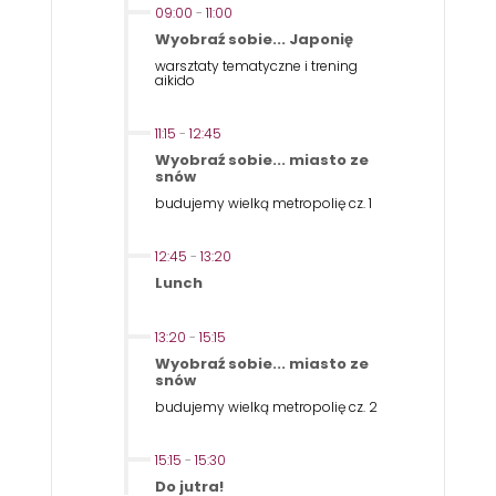
09:00
-
11:00
Wyobraź sobie... Japonię
warsztaty tematyczne i trening
aikido
11:15
-
12:45
Wyobraź sobie... miasto ze
snów
budujemy wielką metropolię cz. 1
12:45
-
13:20
Lunch
13:20
-
15:15
Wyobraź sobie... miasto ze
snów
budujemy wielką metropolię cz. 2
15:15
-
15:30
Do jutra!