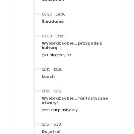
08:30
-
09:00
Śniadanie
09:00
-
12:45
Wyobraź sobie... przygodę z
kulturą
gra integracyjna
12:45
-
13:20
Lunch
13:20
-
15:15
Wyobraź sobie... fantastyczne
stwory!
warsztat plastyczny
15:15
-
15:30
Do jutra!