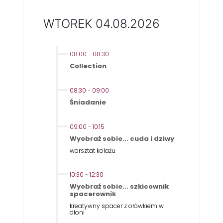
WTOREK 04.08.2026
08:00
-
08:30
Collection
08:30
-
09:00
Śniadanie
09:00
-
10:15
Wyobraź sobie... cuda i dziwy
warsztat kolażu
10:30
-
12:30
Wyobraź sobie... szkicownik
spacerownik
kreatywny spacer z ołówkiem w
dłoni