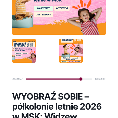
06:01:44
01:28:16
WYOBRAŹ SOBIE –
półkolonie letnie 2026
w MSK: Widzew