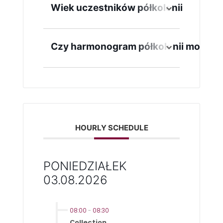
zaznaczenie ewentualnych
Wiek uczestników półkolonii
alergii/ nietolerancji
pokarmowych.
7-12 lat
Czy harmonogram półkolonii może ul
TAK - mogą wystąpić niewielkie
zmiany w harmonogramie - np.
związane z pogodą.
HOURLY SCHEDULE
PONIEDZIAŁEK
03.08.2026
08:00
-
08:30
Collection