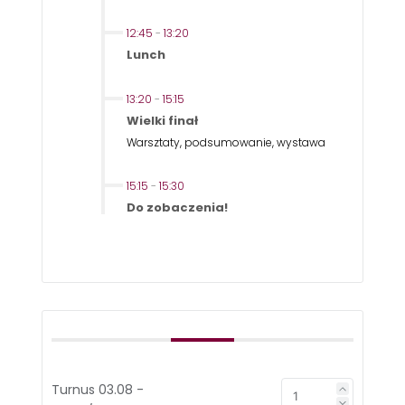
12:45
-
13:20
Lunch
13:20
-
15:15
Wielki finał
Warsztaty, podsumowanie, wystawa
15:15
-
15:30
Do zobaczenia!
Turnus 03.08 -