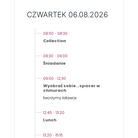
CZWARTEK 06.08.2026
08:00
-
08:30
Collection
08:30
-
09:00
Śniadanie
09:00
-
12:30
Wyobraź sobie...spacer w
chmurach
tworzymy latawce
12:45
-
13:20
Lunch
13:20
-
15:15