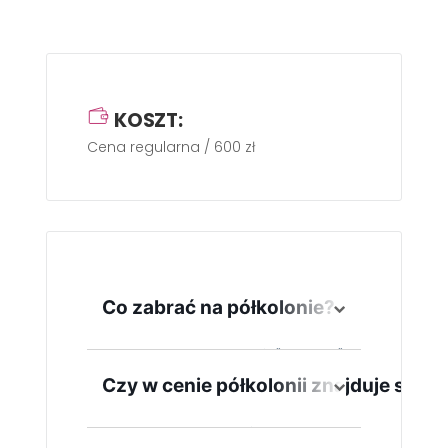
KOSZT:
Cena regularna / 600 zł
Co zabrać na półkolonie?
obuwie na zmianę, strój "roboczy"
albo do przebrania - przyda się
Czy w cenie półkolonii znajduje się 
podczas zajęć plastycznych
TAK - podczas zapisów prosimy o