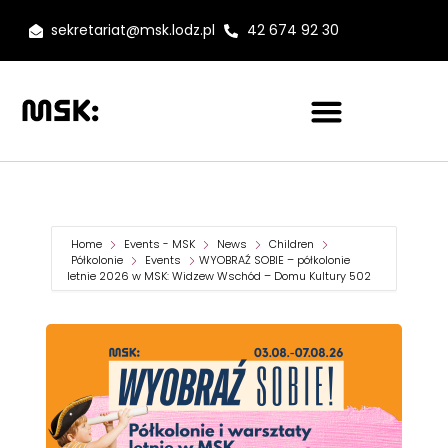
sekretariat@msk.lodz.pl
42 674 92 30
Home
Events - MSK
News
Children
Półkolonie
Events
WYOBRAŹ SOBIE – półkolonie
letnie 2026 w MSK: Widzew Wschód – Domu Kultury 502