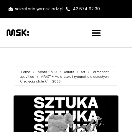
sekretariat@msk.lodz.pl
42 674 92 30
Home
Events - MSK
Adults
Art
Permanent
activities
IMPAST – Malarstwo i rysunek dla dorosłych
// zajęcia stałe // III 2025